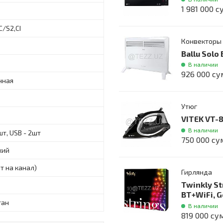
1 981 000 с
/S2,CI
Конвекторы
Ballu Sol
В наличии
926 000 су
нная
Утюг
VITEK VT-
В наличии
шт, USB - 2шт
750 000 су
кий
Вт на канал)
Гирлянда
Twinkly St
BT+WiFi, G
тан
В наличии
819 000 су