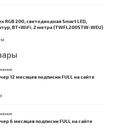
ex RGB 200, светодиодная Smart LED,
нтур, BT+WiFi, 2 метра (TWFL200STW-WEU)
ум
вары
жение
учер 12 месяцев подписки FULL на сайте
м
жение
учер 6 месяцев подписки FULL на сайте