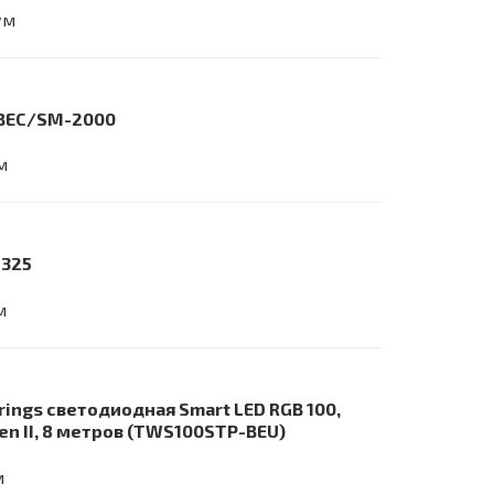
ум
o BEC/SM-2000
м
8325
м
rings светодиодная Smart LED RGB 100,
en II, 8 метров (TWS100STP-BEU)
м