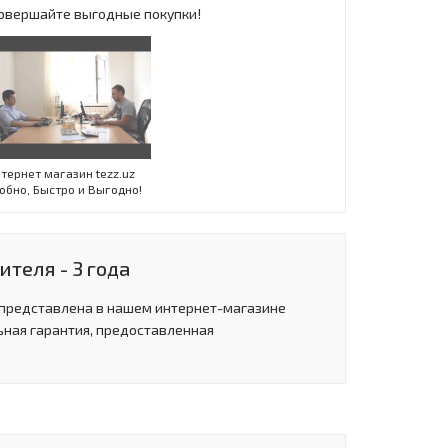
 Совершайте выгодные покупки!
Инт
тернет магазин tezz.uz
обно, Быстро и Выгодно!
теля - 3 года
 представлена в нашем интернет-магазине
ьная гарантия, предоставленная