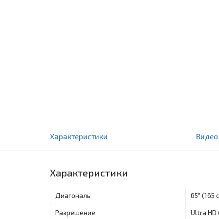
Телевизор Roison UHD LED TV RE 65 778
Характеристики
Видео
0 отзыва(ов)
Характеристики
Диагональ
65" (165 
Разрешение
Ultra HD