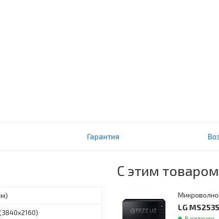
Гарантия
Во
С этим товаром
Микроволно
см)
LG MS2535
 (3840х2160)
В наличии