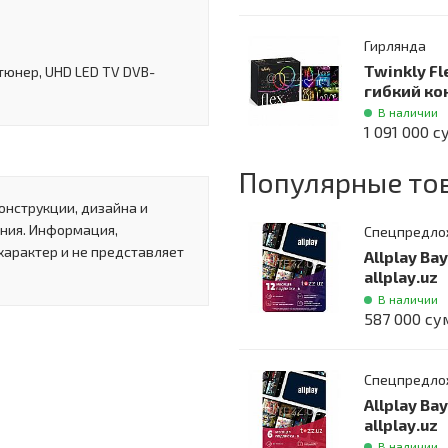
Гирлянда
Twinkly Fl
тюнер, UHD LED TV DVB-
гибкий ко
В наличии
1 091 000 с
Популярные то
онструкции, дизайна и
ния. Информация,
Спецпредло
характер и не представляет
Allplay Ва
allplay.uz
В наличии
587 000 су
Спецпредло
Allplay Ва
allplay.uz
В наличии