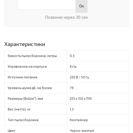
Ок
Позвоню через 30 сек
Характеристики
Емкость пылесборника, литры
0,3
Управление на корпусе
Есть
Источник питания
220 B / 50 Гц
Уровень шума дБ, не более
79
Размеры (ВхШхГ), мм
255 x 150 x 1110
Вес (нетто), кг
1,3
Тип пылесборника
Контейнер
Цвет
Черно-желтый