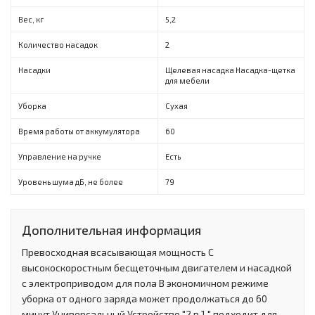
Вес, кг
5,2
Количество насадок
2
Насадки
Щелевая насадка Насадка-щетка
для мебели
Уборка
Сухая
Время работы от аккумулятора
60
Управление на ручке
Есть
Уровень шума дБ, не более
79
Дополнительная информация
Превосходная всасывающая мощность С
высокоскоростным бесщеточным двигателем и насадкой
с электроприводом для пола В экономичном режиме
уборка от одного заряда может продолжаться до 60
минут Универсальный Устройство "2 в 1 " подходит для