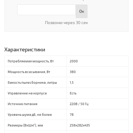
Ок
Позвоню через 30 сек
Характеристики
Потребляемая мощность, Вт
2000
Мощность всасывания, Вт
380
Емкость пылесборника, литры
1,5
Управление на корпусе
Есть
Источник питания
220B / 50 Гц
Уровень шума дБ, не более
78
Размеры (ВхШхГ), мм
258х282х435