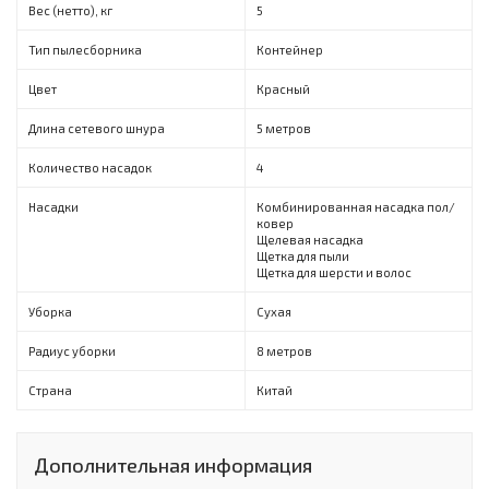
Вес (нетто), кг
5
Тип пылесборника
Контейнер
Цвет
Красный
Длина сетевого шнура
5 метров
Количество насадок
4
Насадки
Комбинированная насадка пол/
ковер
Щелевая насадка
Щетка для пыли
Щетка для шерсти и волос
Уборка
Сухая
Радиус уборки
8 метров
Страна
Китай
Дополнительная информация