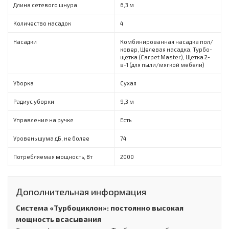
Длина сетевого шнура
6,3 м
Количество насадок
4
Насадки
Комбинированная насадка пол/
ковер, Щелевая насадка, Турбо-
щетка (Carpet Master), Щетка 2-
в-1 (для пыли/мягкой мебели)
Уборка
Сухая
Радиус уборки
9,3 м
Управление на ручке
Есть
Уровень шума дБ, не более
74
Потребляемая мощность, Вт
2000
Дополнительная информация
Система «Турбоциклон»: постоянно высокая
мощность всасывания