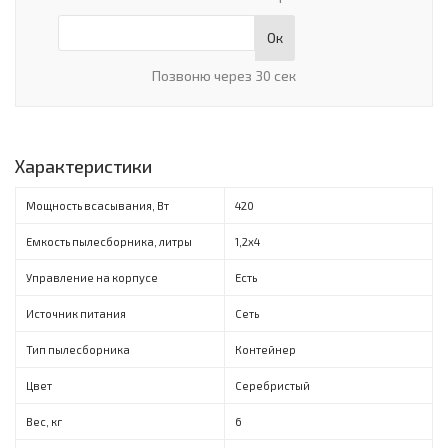
Ок
Позвоню через 30 сек
Характеристики
Мощность всасывания, Вт
420
Емкость пылесборника, литры
1,2х4
Управление на корпусе
Есть
Источник питания
Сеть
Тип пылесборника
Контейнер
Цвет
Серебристый
Вес, кг
6