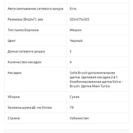
Автосматывание сетевого шнура
Есть
Размеры (ВхШхГ), мм
325х575х325
Тип пылесборника
Мешок
Цвет
Черный
Длина сетевого шнура
5
Количество насадок
4
Насадки
Sofa Brush дополнительная
щетка. Щелевая насадка 2 в 1.
Комбинированная щетка Extra -
Brush. Щетка Maxi Turbo.
Уборка
Сухая
Уровень шума дБ, не более
79
Страна
Узбекистан