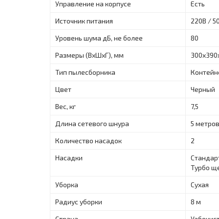
Управление на корпусе
Есть
Источник питания
220B / 5
Уровень шума дБ, не более
80
Размеры (ВхШхГ), мм
300х390
Тип пылесборника
Контейн
Цвет
Черный
Вес, кг
7,5
Длина сетевого шнура
5 метро
Количество насадок
2
Насадки
Стандарт
Турбо ще
Уборка
Сухая
Радиус уборки
8 м
Страна
Узбекис