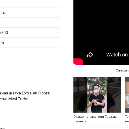
0 Гц
х360
ер
Отзыв 
в
ная щетка Extra All Floors,
ткa Maxi Turbo
Отзыв покупателя Tezz.uz
Te
пылесос
вы
тан