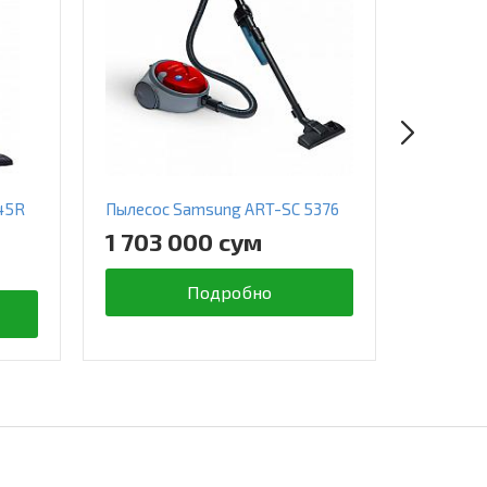
45R
Пылесос Samsung ART-SC 5376
Пылесос
1 703 000 сум
2 663
Подробно