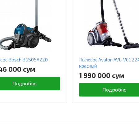
сос Bosch BGS05A220
Пылесос Avalon AVL-VCC 22
красный
46 000 сум
1 990 000 сум
Подробно
Подробно