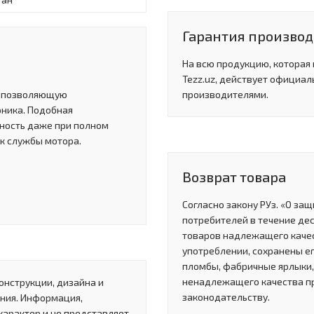
Гарантия производи
На всю продукцию, которая
Tezz.uz, действует официал
, позволяющую
производителями.
рника. Подобная
ность даже при полном
ок службы мотора.
Возврат товара
Согласно закону РУз. «О за
потребителей в течение де
товаров надлежащего качес
употреблении, сохранены ег
пломбы, фабричные ярлыки, 
ненадлежащего качества п
онструкции, дизайна и
законодательству.
ния. Информация,
характер и не представляет