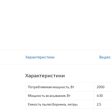
Пылесос Artel VCC 0220 черный
Характеристики
Видео
0 отзыва(ов)
Характеристики
Потребляемая мощность, Вт
2000
Мощность всасывания, Вт
430
Емкость пылесборника, литры
2,5