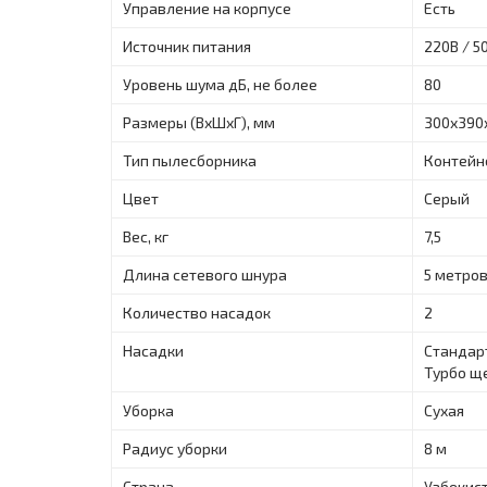
Управление на корпусе
Есть
Источник питания
220B / 5
Уровень шума дБ, не более
80
Размеры (ВхШхГ), мм
300х390
Тип пылесборника
Контейн
Цвет
Серый
Вес, кг
7,5
Длина сетевого шнура
5 метро
Количество насадок
2
Насадки
Стандарт
Турбо ще
Уборка
Сухая
Радиус уборки
8 м
Страна
Узбекис