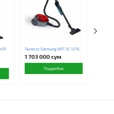
45R
Пылесос Samsung ART-SC 5376
Пылесос
1 703 000 сум
2 663
Подробно