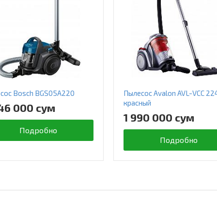
сос Bosch BGS05A220
Пылесос Avalon AVL-VCC 22
красный
46 000 сум
1 990 000 сум
Подробно
Подробно