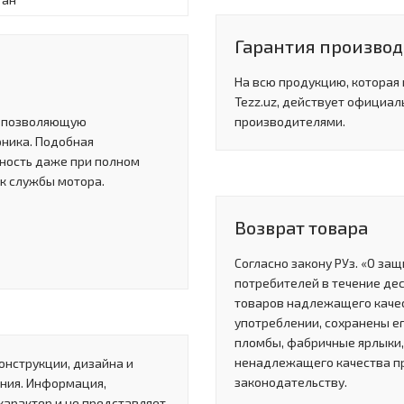
Гарантия производи
На всю продукцию, которая
Tezz.uz, действует официал
, позволяющую
производителями.
рника. Подобная
ность даже при полном
ок службы мотора.
Возврат товара
Согласно закону РУз. «О за
потребителей в течение де
товаров надлежащего качес
употреблении, сохранены ег
пломбы, фабричные ярлыки, 
ненадлежащего качества п
онструкции, дизайна и
законодательству.
ния. Информация,
характер и не представляет