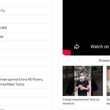
0 Гц
х360
ер
Отзыв 
в
ная щетка Extra All Floors,
ткa Maxi Turbo
Отзыв покупателя Tezz.uz
Te
пылесос
вы
тан