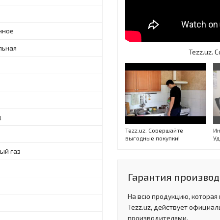
нное
льная
Tezz.uz.
ц
Tezz.uz. Совершайте
Ин
выгодные покупки!
Уд
ый газ
Гарантия производи
На всю продукцию, которая
Tezz.uz, действует официал
производителями.