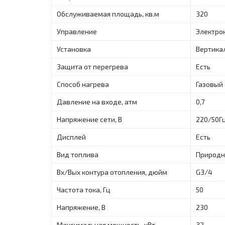
Обслуживаемая площадь, кв.м
320
Управление
Электро
Установка
Вертика
Защита от перегрева
Есть
Способ нагрева
Газовый
Давление на входе, атм
0,7
Напряжение сети, В
220/50Г
Дисплей
Есть
Вид топлива
Природн
Вх/Вых контура отопления, дюйм
G3/4
Частота тока, Гц
50
Напряжение, В
230
Максимальная мощность, кBт
32