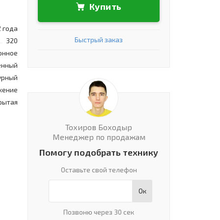
Купить
2 года
Быстрый заказ
320
онное
енный
урный
жение
рытая
Тохиров Боходыр
Менеджер по продажам
Помогу подобрать технику
Оставьте свой телефон
Ок
Позвоню через 30 сек