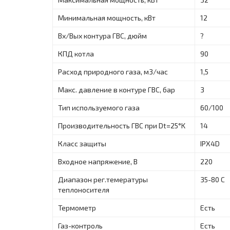
Минимальная мощность, кВт
12
Вх/Вых контура ГВС, дюйм
?
КПД котла
90
Расход природного газа, м3/час
1,5
Макс. давление в контуре ГВС, бар
3
Тип используемого газа
60/100
Производительность ГВС при Dt=25°K
14
Класс защиты
IPX4D
Входное напряжение, В
220
Диапазон рег.темературы
35-80 С
теплоносителя
Термометр
Есть
Газ-контроль
Есть