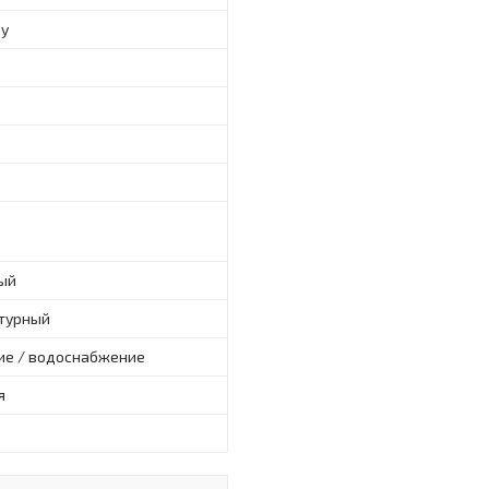
ру
ый
турный
ие / водоснабжение
я