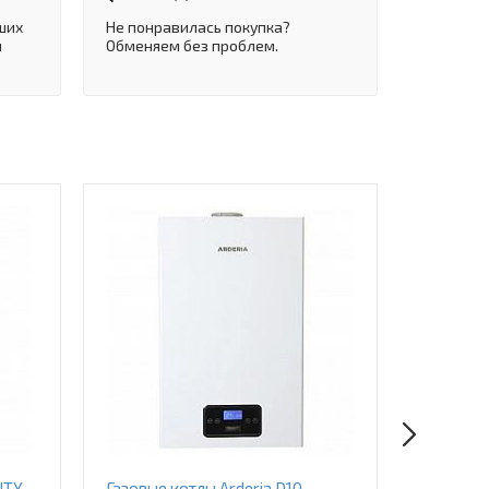
ших
Не понравилась покупка?
и
Обменяем без проблем.
ITY
Газовые котлы Arderia D10
Газовые 