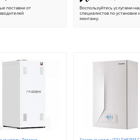
ые поставки от
Воспользуйтесь услугами на
зводителей
специалистов по установке 
монтажу.
вые котлы Лемакс
Газовые котлы ITALTHERM C