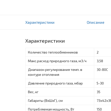
Газовые котлы Vessen VH 32 kW
Характеристики
Описание
0 отзыва(ов)
Характеристики
Количество теплообменников
2
Макс.расход природного газа, м3/ч
3,58
Диапазон регулирования темп. в
30-80С
контуре отопления
Давление природного газа, мбар
5-30
Вес, кг
35
Габариты (ВxШxГ), см
73x42x3
Потребляемая мощность, Вт
150