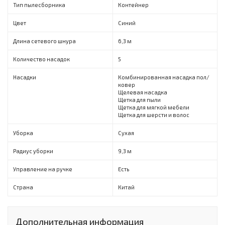
Тип пылесборника
Контейнер
Цвет
Синий
Длина сетевого шнура
6,3 м
Количество насадок
5
Насадки
Комбинированная насадка пол/
ковер
Щелевая насадка
Щетка для пыли
Щетка для мягкой мебели
Щетка для шерсти и волос
Уборка
Сухая
Радиус уборки
9,3 м
Управление на ручке
Есть
Страна
Китай
Дополнительная информация