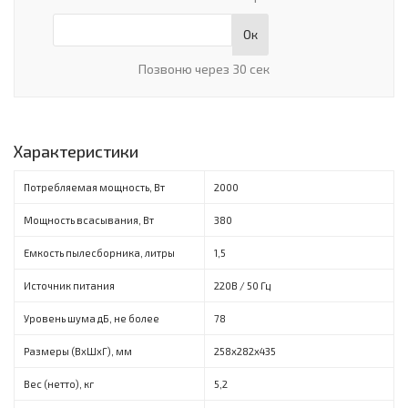
Ок
Позвоню через 30 сек
Характеристики
Потребляемая мощность, Вт
2000
Мощность всасывания, Вт
380
Емкость пылесборника, литры
1,5
Источник питания
220B / 50 Гц
Уровень шума дБ, не более
78
Размеры (ВхШхГ), мм
258х282х435
Вес (нетто), кг
5,2