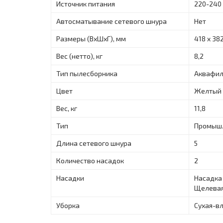
Источник питания
220-240 
Автосматывание сетевого шнура
Нет
Размеры (ВхШхГ), мм
418 x 382
Вес (нетто), кг
8,2
Тип пылесборника
Аквафил
Цвет
Желтый
Вес, кг
11,8
Тип
Промыш
Длина сетевого шнура
5
Количество насадок
2
Насадки
Насадка 
Щелевая
Уборка
Сухая-в