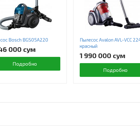
сос Bosch BGS05A220
Пылесос Avalon AVL-VCC 22
красный
46 000 сум
1 990 000 сум
Подробно
Подробно