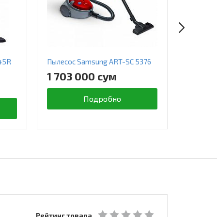
45R
Пылесос Samsung ART-SC 5376
Пылесос
1 703 000 сум
2 663
Подробно
Рейтинг товара