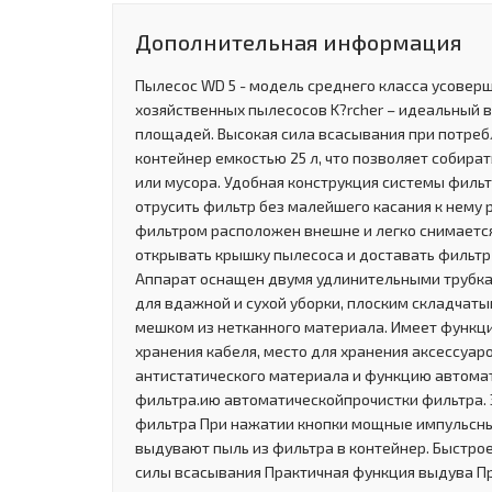
Дополнительная информация
Пылесос WD 5 - модель среднего класса усовер
хозяйственных пылесосов K?rcher – идеальный 
площадей. Высокая сила всасывания при потребл
контейнер емкостью 25 л, что позволяет собир
или мусора. Удобная конструкция системы фильт
отрусить фильтр без малейшего касания к нему р
фильтром расположен внешне и легко снимается
открывать крышку пылесоса и доставать фильтр 
Аппарат оснащен двумя удлинительными трубка
для вдажной и сухой уборки, плоским складчат
мешком из нетканного материала. Имеет функци
хранения кабеля, место для хранения аксессуаро
антистатического материала и функцию автома
фильтра.ию автоматическойпрочистки фильтра.
фильтра При нажатии кнопки мощные импульсны
выдувают пыль из фильтра в контейнер. Быстро
силы всасывания Практичная функция выдува П