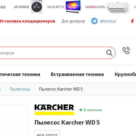
@tezzuz
Установка кондиционеров
Для дилеров
7
тическая техника
Встраиваемая техника
Крупноб
а
Пылесосы
Пылесос Karcher WD 5
В наличии
Пылесос Karcher WD 5
КОД 207712