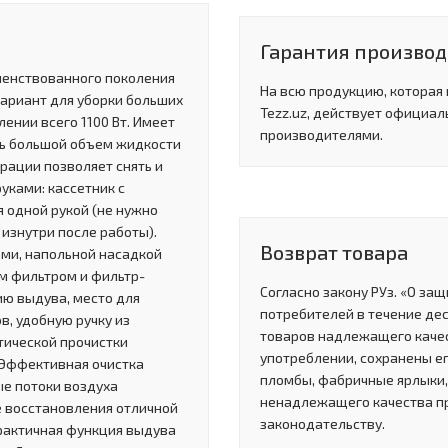
Гарантия производи
шенствованного поколения
На всю продукцию, которая
вариант для уборки больших
Tezz.uz, действует официал
ении всего 1100 Вт. Имеет
производителями.
ать большой объем жидкости
рации позволяет снять и
уками: кассетник с
 одной рукой (не нужно
изнутри после работы).
Возврат товара
ми, напольной насадкой
ым фильтром и фильтр-
Согласно закону РУз. «О за
ю выдува, место для
потребителей в течение де
в, удобную ручку из
товаров надлежащего качес
тической прочистки
употреблении, сохранены ег
 Эффективная очистка
пломбы, фабричные ярлыки, 
е потоки воздуха
ненадлежащего качества п
е восстановления отличной
законодательству.
рактичная функция выдува