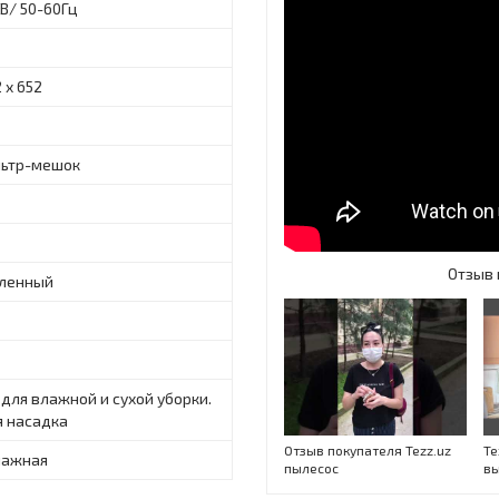
В/ 50-60Гц
 x 652
ьтр-мешок
Отзыв 
ленный
для влажной и сухой уборки.
 насадка
Отзыв покупателя Tezz.uz
Te
лажная
пылесос
вы