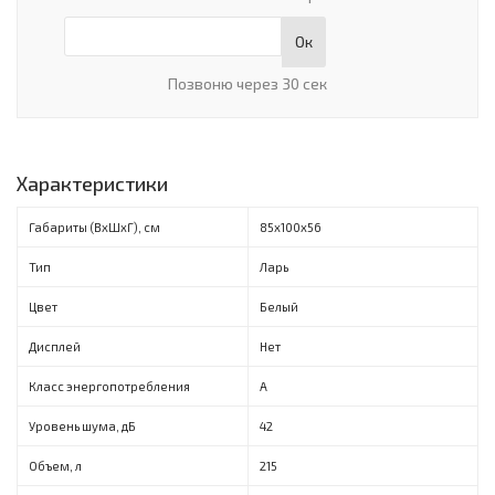
Ок
Позвоню через 30 сек
Характеристики
Габариты (ВxШxГ), см
85х100х56
Тип
Ларь
Цвет
Белый
Дисплей
Нет
Класс энергопотребления
A
Уровень шума, дБ
42
Объем, л
215