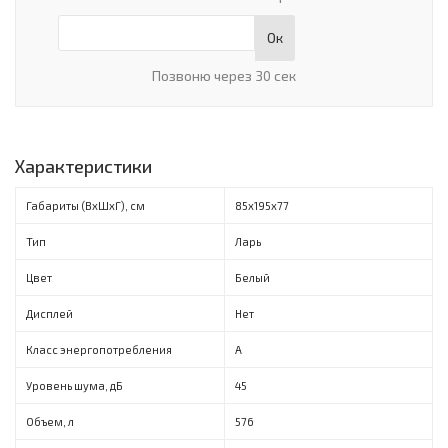
Ок
Позвоню через 30 сек
Характеристики
Габариты (ВxШxГ), см
85х195х77
Тип
Ларь
Цвет
Белый
Дисплей
Нет
Класс энергопотребления
A
Уровень шума, дБ
45
Объем, л
576