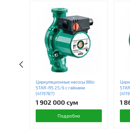
Циркуляционные насосы Wilo
Цирк
STAR-RS 25/6 с гайками
STAR
(4119787)
(411
1 902 000 сум
1 8
Подробно