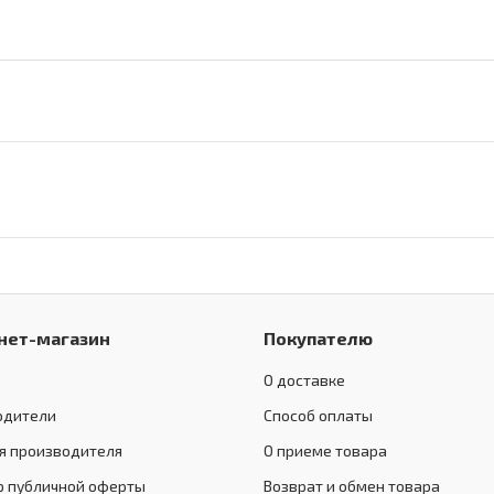
нет-магазин
Покупателю
О доставке
одители
Способ оплаты
я производителя
О приеме товара
р публичной оферты
Возврат и обмен товара