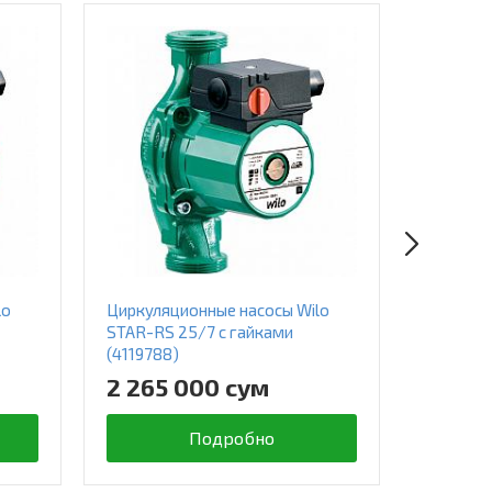
lo
Циркуляционные насосы Wilo
Циркуля
STAR-RS 25/7 с гайками
STAR-RS
(4119788)
(4119791
2 265 000 сум
1 988
Подробно