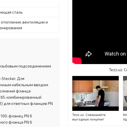
ющая сталь
 отопления, вентиляции и
онирования
 резьбовым подсоединением
Tezz.uz.
Stecker. Для
роенным кабельным вводом
полнения фланца
N 65: комбинированный
-2) для ответных фланцев PN
Tezz.uz. Совершайте
Ин
100: фланец PN 6
выгодные покупки!
Уд
тного фланца PN 6