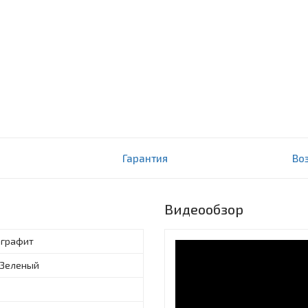
5/0,5-16 PN6/10
Гарантия
Во
Видеообзор
графит
Зеленый