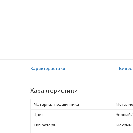
Циркуляционные насосы Wilo Yonos MAXO 6
Характеристики
Видео
(2120655)
0 отзыва(ов)
Характеристики
Материал подшипника
Металло
Цвет
Черный/
Тип ротора
Мокрый