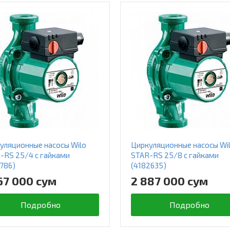
уляционные насосы Wilo
Циркуляционные насосы Wi
-RS 25/4 с гайками
STAR-RS 25/8 с гайками
9786)
(4182635)
67 000 сум
2 887 000 сум
Подробно
Подробно