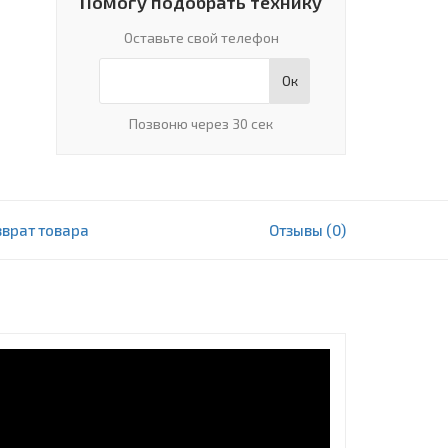
Помогу подобрать технику
Оставьте свой телефон
Ок
Позвоню через 30 сек
зврат товара
Отзывы (0)
28 747 000 сум
В корзину