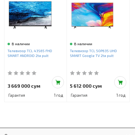
Инструменты и техника
Товары для дома
Красота и здоровье
Пылесосы
В наличии
В наличии
Телевизор TCL 43S65 FHD
Телевизор TCL 50P635 UHD
Фильтры для воды
SMART ANDROID 2ta pult
SMART Google TV 2ta pult
Сантехника
3 669 000 сум
5 612 000 сум
Гарантия
1 год
Гарантия
1 год