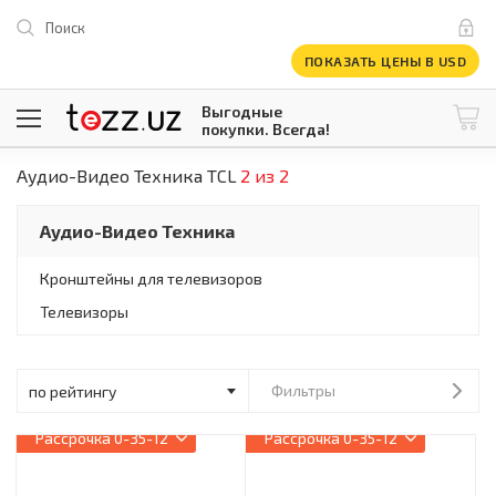
Поиск
ПОКАЗАТЬ ЦЕНЫ В USD
Выгодные
покупки. Всегда!
Аудио-Видео Техника TCL
2 из 2
@tezzuz
1 USD = 12 296.16 сум
\
Все категории
Аудио-Видео Техника
Компьютеры и оргтехника
Телевизоры
Кронштейны для телевизоров
Климатическая техника
Телевизоры
Климатическая техника
Встраиваемая техника
Крупнобытовая техника
Крупнобытовая техника
Фильтры
Встраиваемая техника
Рассрочка
0-35-12
Рассрочка
0-35-12
Мелкая бытовая техника
Мелкая бытовая техника