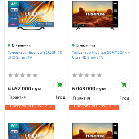
Инструменты и техника
Товары для дома
Красота и здоровье
Пылесосы
В наличии
В наличии
Телевизор Hisense 43A63H 4K
Телевизор Hisense 50A7100F 4K
Фильтры для воды
UHD Smart TV
Ultra HD Smart TV
Сантехника
4 452 000 сум
6 043 000 сум
Гарантия
1 год
Гарантия
1 год
Рассрочка
0-35-12
Рассрочка
0-35-12