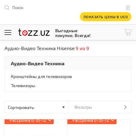
Поиск
ПОКАЗАТЬ ЦЕНЫ В USD
Выгодные
покупки. Всегда!
Аудио-Видео Техника Hisense
9 из 9
@tezzuz
1 USD = 12 296.16 сум
\
Все категории
Аудио-Видео Техника
Компьютеры и оргтехника
Телевизоры
Кронштейны для телевизоров
Климатическая техника
Телевизоры
Климатическая техника
Встраиваемая техника
Крупнобытовая техника
Крупнобытовая техника
Фильтры
Встраиваемая техника
Рассрочка
0-35-12
Рассрочка
0-35-12
Мелкая бытовая техника
Мелкая бытовая техника