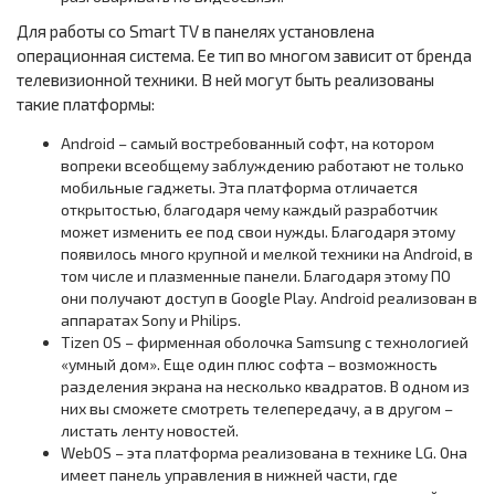
Для работы со Smart TV в панелях установлена
операционная система. Ее тип во многом зависит от бренда
телевизионной техники. В ней могут быть реализованы
такие платформы:
Android – самый востребованный софт, на котором
вопреки всеобщему заблуждению работают не только
мобильные гаджеты. Эта платформа отличается
открытостью, благодаря чему каждый разработчик
может изменить ее под свои нужды. Благодаря этому
появилось много крупной и мелкой техники на Android, в
том числе и плазменные панели. Благодаря этому ПО
они получают доступ в Google Play. Android реализован в
аппаратах Sony и Philips.
Tizen OS – фирменная оболочка Samsung с технологией
«умный дом». Еще один плюс софта – возможность
разделения экрана на несколько квадратов. В одном из
них вы сможете смотреть телепередачу, а в другом –
листать ленту новостей.
WebOS – эта платформа реализована в технике LG. Она
имеет панель управления в нижней части, где