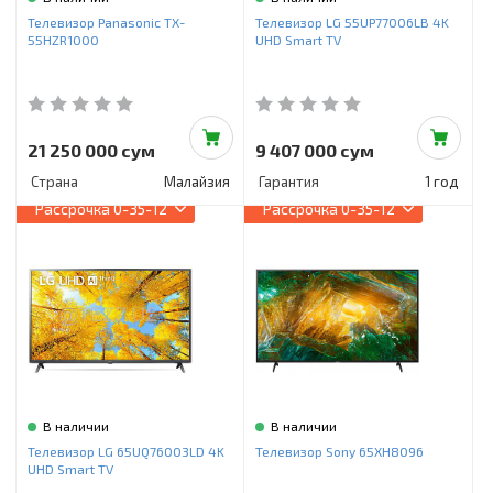
Инструменты и техника
Телевизор Panasonic TX-
Телевизор LG 55UP77006LB 4K
55HZR1000
UHD Smart TV
Товары для дома
Красота и здоровье
Пылесосы
21 250 000 сум
9 407 000 сум
Страна
Малайзия
Гарантия
1 год
Фильтры для воды
Рассрочка
0-35-12
Рассрочка
0-35-12
Сантехника
В наличии
В наличии
Телевизор LG 65UQ76003LD 4K
Телевизор Sony 65XH8096
UHD Smart TV