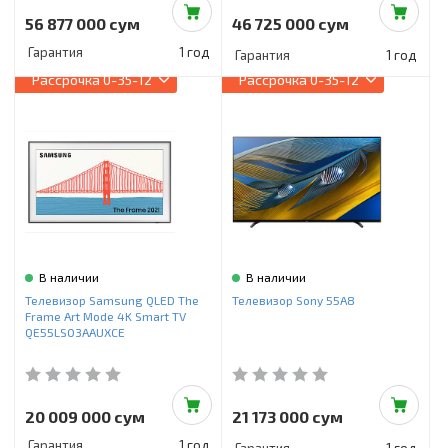
56 877 000 сум
46 725 000 сум
Гарантия
1 год
Гарантия
1 год
Рассрочка
0-35-12
Рассрочка
0-35-12
В наличии
В наличии
Телевизор Samsung QLED The
Телевизор Sony 55A8
Frame Art Mode 4K Smart TV
QE55LS03AAUXCE
20 009 000 сум
21 173 000 сум
Гарантия
1 год