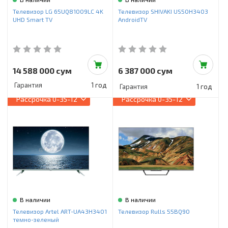
Телевизор LG 65UQ81009LC 4K
Телевизор SHIVAKI US50H3403
UHD Smart TV
AndroidTV
14 588 000 сум
6 387 000 сум
Гарантия
1 год
Гарантия
1 год
Рассрочка
0-35-12
Рассрочка
0-35-12
В наличии
В наличии
Телевизор Artel ART-UA43H3401
Телевизор Rulls 55BQ90
темно-зеленый