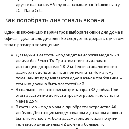
другое название. У Sony она называется Triluminos, а у
LG – Nano Cell.
Как подобрать диагональ экрана
Один из важнейших параметров выбора техники для дома и
офиса – диагональ дисплея. Ее следует подбирать с учетом
типа и размера помещения:
Для кухни и детской – подойдет недорогая модель 24
дюйма без Smart TV. При этом стоит выдержать
дистанцию до зрителя 1,8-2 м. Техника аналогичного
размера подойдет для ванной комнаты. Но к этому
помещению предъявляется одно важное требование –
техника должна быть влагостойкой.
В спальню – можно присмотреть экран 32 дюйма. При
этом расстояние до места просмотра должно быть не
менее 2,5 м.
В гостиную – сюда можно приобрести устройство 40
дюймов. Дистанция между экраном и диваном должна
быть не менее 3 м. Если рассматриваете для покупки
телевизор диагональю 42 дюйма и больше, то