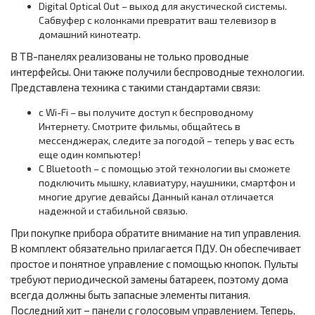
Digital Optical Out – выход для акустической системы.
Сабвуфер с колонками превратит ваш телевизор в
домашний кинотеатр.
В ТВ-панелях реализованы не только проводные
интерфейсы. Они также получили беспроводные технологии.
Представлена техника с такими стандартами связи:
с Wi-Fi – вы получите доступ к беспроводному
Интернету. Смотрите фильмы, общайтесь в
мессенджерах, следите за погодой – теперь у вас есть
еще один компьютер!
С Bluetooth – с помощью этой технологии вы сможете
подключить мышку, клавиатуру, наушники, смартфон и
многие другие девайсы Данный канал отличается
надежной и стабильной связью.
При покупке прибора обратите внимание на тип управления.
В комплект обязательно прилагается ПДУ. Он обеспечивает
простое и понятное управление с помощью кнопок. Пульты
требуют периодической замены батареек, поэтому дома
всегда должны быть запасные элементы питания.
Последний хит – панели с голосовым управлением. Теперь,