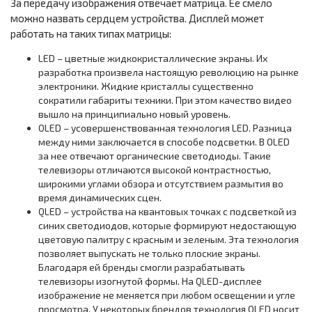
За передачу изображения отвечает матрица. Ее смело
можно назвать сердцем устройства. Дисплей может
работать на таких типах матрицы:
LED – цветные жидкокристаллические экраны. Их
разработка произвела настоящую революцию на рынке
электроники. Жидкие кристаллы существенно
сократили габариты техники. При этом качество видео
вышло на принципиально новый уровень.
OLED – усовершенствованная технология LED. Разница
между ними заключается в способе подсветки. В OLED
за нее отвечают органические светодиоды. Такие
телевизоры отличаются высокой контрастностью,
широкими углами обзора и отсутствием размытия во
время динамических сцен.
QLED – устройства на квантовых точках с подсветкой из
синих светодиодов, которые формируют недостающую
цветовую палитру с красным и зеленым. Эта технология
позволяет выпускать не только плоские экраны.
Благодаря ей бренды смогли разрабатывать
телевизоры изогнутой формы. На QLED-дисплее
изображение не меняется при любом освещении и угле
просмотра. У некоторых брендов технология OLED носит