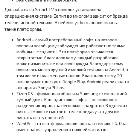
Для работы со Smart TV в панелях установлена
операционная система. Ее тип во многом зависит от бренда
телевизионной техники. В ней могут быть реализованы
такие платформы:
Android – самый востребованный софт, на котором
вопреки всеобщему заблуждению работают не только
мобильные гаджеты. Эта платформа отличается
открытостью, благодаря чему каждый разработчик
может изменить ее под свои нужды. Благодаря этому
появилось много крупной и мелкой техники на Android, в
том числе и плазменные панели. Благодаря этому ПО
они получают доступ в Google Play. Android реализован в
аппаратах Sony и Philips.
Tizen OS – фирменная оболочка Samsung с технологией
«умный дом». Еще один плюс софта – возможность
разделения экрана на несколько квадратов. В одном из
них вы сможете смотреть телепередачу, а в другом –
листать ленту новостей.
WebOS – эта платформа реализована в технике LG. Она
имеет панель управления в нижней части, где