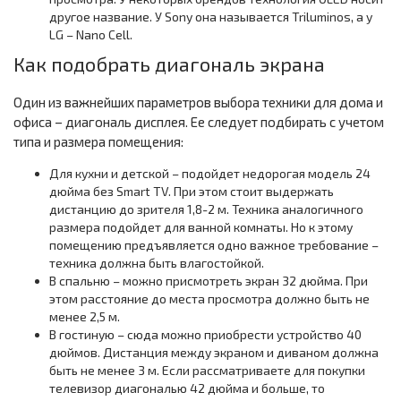
другое название. У Sony она называется Triluminos, а у
LG – Nano Cell.
Как подобрать диагональ экрана
Один из важнейших параметров выбора техники для дома и
офиса – диагональ дисплея. Ее следует подбирать с учетом
типа и размера помещения:
Для кухни и детской – подойдет недорогая модель 24
дюйма без Smart TV. При этом стоит выдержать
дистанцию до зрителя 1,8-2 м. Техника аналогичного
размера подойдет для ванной комнаты. Но к этому
помещению предъявляется одно важное требование –
техника должна быть влагостойкой.
В спальню – можно присмотреть экран 32 дюйма. При
этом расстояние до места просмотра должно быть не
менее 2,5 м.
В гостиную – сюда можно приобрести устройство 40
дюймов. Дистанция между экраном и диваном должна
быть не менее 3 м. Если рассматриваете для покупки
телевизор диагональю 42 дюйма и больше, то