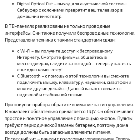
Digital Optical Out – выход для акустической системы.
Сабвуфер с колонками превратит ваш телевизор в
домашний кинотеатр.
В ТВ-панелях реализованы не только проводные
интерфейсы. Они также получили беспроводные технологии.
Представлена техника с такими стандартами связи:
с Wi-Fi – вы получите доступ к беспроводному
Интернету. Смотрите фильмы, общайтесь в
мессенджерах, следите за погодой – теперь у вас есть
еще один компьютер!
С Bluetooth – с помощью этой технологии вы сможете
подключить мышку, клавиатуру, наушники, смартфон и
многие другие девайсы Данный канал отличается
надежной и стабильной связью.
При покупке прибора обратите внимание на тип управления.
В комплект обязательно прилагается ПДУ. Он обеспечивает
простое и понятное управление с помощью кнопок. Пульты
требуют периодической замены батареек, поэтому дома
всегда должны быть запасные элементы питания.
Последний хит – панели с голосовым управлением. Теперь,