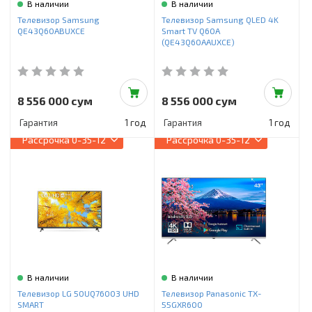
В наличии
В наличии
Телевизор Samsung
Телевизор Samsung QLED 4K
QE43Q60ABUXCE
Smart TV Q60A
(QE43Q60AAUXCE)
8 556 000 сум
8 556 000 сум
Гарантия
1 год
Гарантия
1 год
Рассрочка
0-35-12
Рассрочка
0-35-12
В наличии
В наличии
Телевизор LG 50UQ76003 UHD
Телевизор Panasonic TX-
SMART
55GXR600