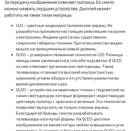
За передачу изображения отвечает матрица. Ее смело
можно назвать сердцем устройства. Дисплей может
работать на таких типах матрицы:
LED – цветные жидкокристаллические экраны. Их
разработка произвела настоящую революцию на рынке
электроники. Жидкие кристаллы существенно
сократили габариты техники. При этом качество видео
вышло на принципиально новый уровень.
OLED – усовершенствованная технология LED. Разница
между ними заключается в способе подсветки. В OLED
за нее отвечают органические светодиоды. Такие
телевизоры отличаются высокой контрастностью,
широкими углами обзора и отсутствием размытия во
время динамических сцен.
QLED – устройства на квантовых точках с подсветкой из
синих светодиодов, которые формируют недостающую
цветовую палитру с красным и зеленым. Эта технология
позволяет выпускать не только плоские экраны.
Благодаря ей бренды смогли разрабатывать
телевизоры изогнутой формы. На QLED-дисплее
изображение не меняется при любом освещении и угле
просмотра. У некоторых брендов технология OLED носит