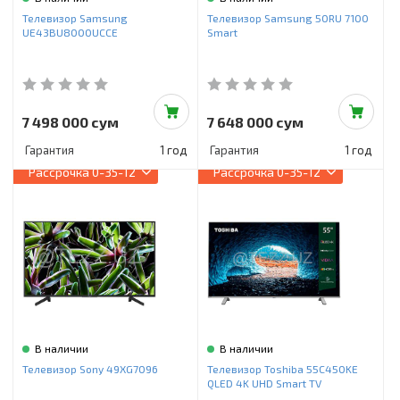
Инструменты и техника
Телевизор Samsung
Телевизор Samsung 50RU 7100
UE43BU8000UCCE
Smart
Товары для дома
Красота и здоровье
Пылесосы
7 498 000 сум
7 648 000 сум
Гарантия
1 год
Гарантия
1 год
Фильтры для воды
Рассрочка
0-35-12
Рассрочка
0-35-12
Сантехника
В наличии
В наличии
Телевизор Sony 49XG7096
Телевизор Toshiba 55C450KE
QLED 4K UHD Smart TV