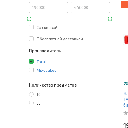
Со скидкой
C бесплатной доставкой
Производитель
Total
Milwaukee
Количество предметов
На
10
TA
55
би
1