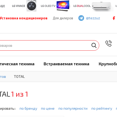
@tezzuz
Установка кондиционеров
Для дилеров
7
тическая техника
Встраиваемая техника
Крупноб
тов
TOTAL
TAL
1 из 1
ировать::
по бренду
по цене
по популярности
по рейтингу