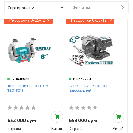
Инструменты и техника
Фильтры
Товары для дома
Рассрочка
0-35-12
Рассрочка
0-35-12
Красота и здоровье
Пылесосы
Фильтры для воды
Сантехника
В наличии
В наличии
Точильный станок TOTAL
Тиски TOTAL THT6146 с
TBG15015
наковальней
652 000 сум
653 000 сум
Страна
Китай
Страна
Китай