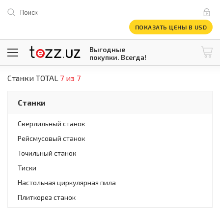
Поиск
ПОКАЗАТЬ ЦЕНЫ В USD
Выгодные
покупки. Всегда!
Станки TOTAL
7 из 7
@tezzuz
1 USD = 12 296.16 сум
\
Все категории
Станки
Компьютеры и оргтехника
Телевизоры
Сверлильный станок
Климатическая техника
Рейсмусовый станок
Климатическая техника
Встраиваемая техника
Точильный станок
Крупнобытовая техника
Тиски
Крупнобытовая техника
Настольная циркулярная пила
Встраиваемая техника
Мелкая бытовая техника
Плиткорез станок
Мелкая бытовая техника