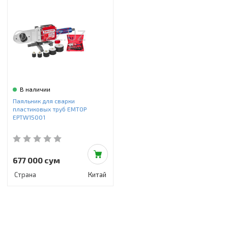
Инструменты и техника
Товары для дома
Красота и здоровье
Пылесосы
Фильтры для воды
В наличии
Паяльник для сварки
Сантехника
пластиковых труб EMTOP
EPTW15001
677 000 сум
Страна
Китай