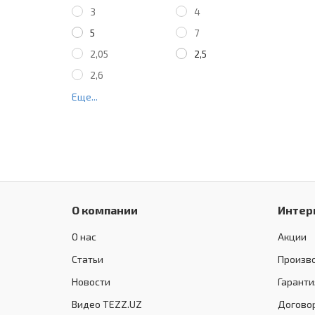
3
4
5
7
2,05
2,5
2,6
Еще...
О компании
Интер
О нас
Акции
Статьи
Произв
Новости
Гаранти
Видео TEZZ.UZ
Догово