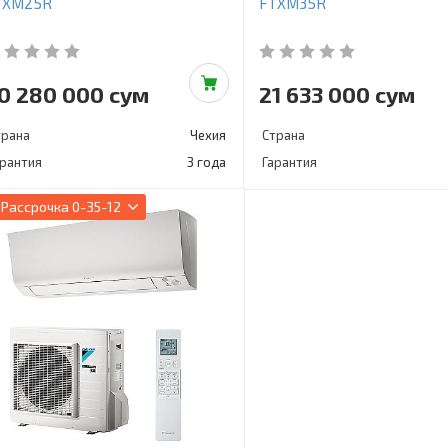
TXM25R
FTXM35R
0 280 000 сум
21 633 000 сум
трана
Чехия
Страна
арантия
3 года
Гарантия
Рассрочка
0-35-12