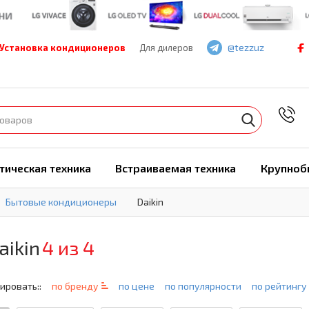
@tezzuz
Установка кондиционеров
Для дилеров
7
тическая техника
Встраиваемая техника
Крупноб
Бытовые кондиционеры
Daikin
ikin
4 из 4
ировать::
по бренду
по цене
по популярности
по рейтингу