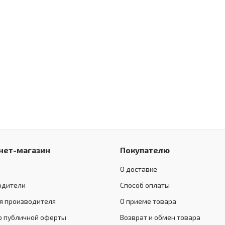
нет-магазин
Покупателю
О доставке
одители
Способ оплаты
я производителя
О приеме товара
р публичной оферты
Возврат и обмен товара