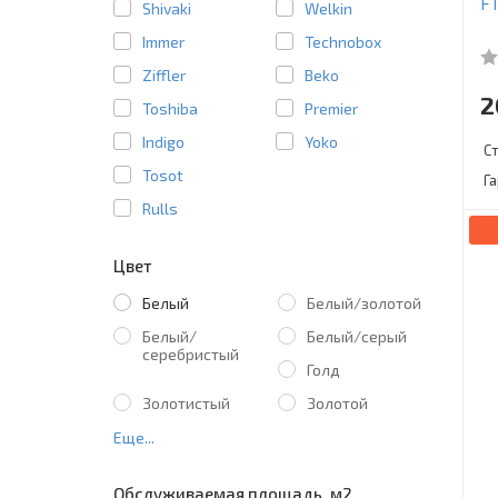
F
Shivaki
Welkin
Immer
Technobox
Ziffler
Beko
2
Toshiba
Premier
Indigo
Yoko
С
Tosot
Г
Rulls
Цвет
Белый
Белый/золотой
Белый/
Белый/серый
серебристый
Голд
Золотистый
Золотой
Еще...
Обслуживаемая площадь, м2