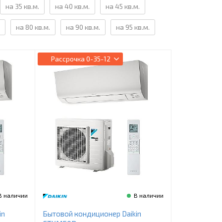
на 35 кв.м.
на 40 кв.м.
на 45 кв.м.
на 80 кв.м.
на 90 кв.м.
на 95 кв.м.
Рассрочка
0-35-12
В наличии
В наличии
in
Бытовой кондиционер Daikin