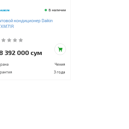
В наличии
товой кондиционер Daikin
TXM71R
8 392 000 сум
трана
Чехия
арантия
3 года