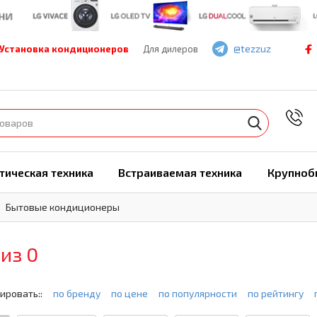
@tezzuz
Установка кондиционеров
Для дилеров
7
тическая техника
Встраиваемая техника
Крупноб
Бытовые кондиционеры
 из 0
ировать::
по бренду
по цене
по популярности
по рейтингу