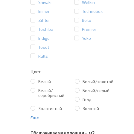
Shivaki
Welkin
Immer
Technobox
Ziffler
Beko
Toshiba
Premier
Indigo
Yoko
Tosot
Rulls
Цвет
Белый
Белый/золотой
Белый/
Белый/серый
серебристый
Голд
Золотистый
Золотой
Еще...
Обслуживаемая площадь, м2