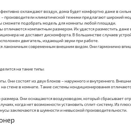
ффективно охлаждают воздух, дома будет комфортно даже в сильн
 – производители климатической техники предлагают широкий мод
Вы сможете подобрать модель для комнаты любой площади.
ы отличаются компактным размером. Их удастся разместить даже
иционера не доставит дискомфорта. В большинстве случаев устройс
асположен двигатель, издающий звуки при работе.
я лаконичным современным внешним видом. Они гармонично впишут
делится на такие типы:
ы. Они состоят из двух блоков – наружного и внутреннего. Внешни
на стене в комнате. Такие системы кондиционирования отличают
размера. Они оснащаются воздуховодом, который сбрасывает отр
лучаях, когда нет возможности установить сплит-систему. Из пл
инусы заключаются в шумности и невысокой производительности.
онер