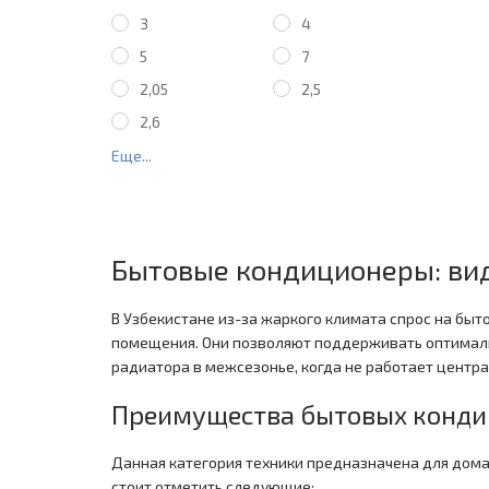
3
4
5
7
2,05
2,5
2,6
Еще...
Бытовые кондиционеры: ви
В Узбекистане из-за жаркого климата спрос на бы
помещения. Они позволяют поддерживать оптималь
радиатора в межсезонье, когда не работает центра
Преимущества бытовых конди
Данная категория техники предназначена для дом
стоит отметить следующие: