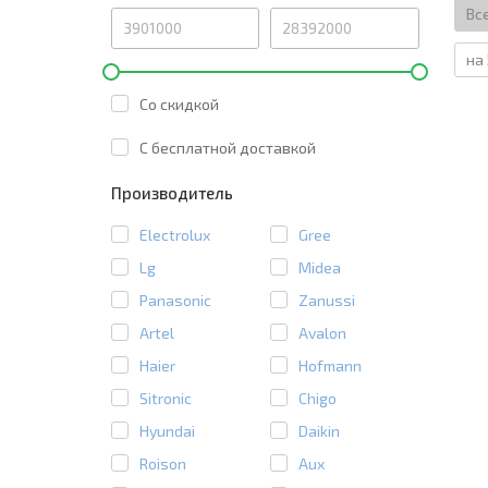
Вс
на 
Со скидкой
C бесплатной доставкой
Производитель
Electrolux
Gree
Lg
Midea
Panasonic
Zanussi
Artel
Avalon
Haier
Hofmann
Sitronic
Chigo
Hyundai
Daikin
Roison
Aux