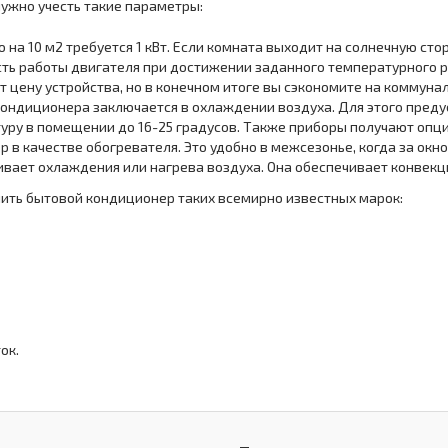
нужно учесть такие параметры:
 на 10 м2 требуется 1 кВт. Если комната выходит на солнечную стор
сть работы двигателя при достижении заданного температурного р
 цену устройства, но в конечном итоге вы сэкономите на коммунал
кондиционера заключается в охлаждении воздуха. Для этого пред
ру в помещении до 16-25 градусов. Также приборы получают опци
в качестве обогревателя. Это удобно в межсезонье, когда за окно
вает охлаждения или нагрева воздуха. Она обеспечивает конвекци
ить бытовой кондиционер таких всемирно известных марок:
ок.