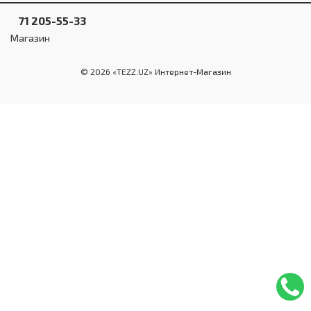
Инструменты и техника
71 205-55-33
Товары для дома
Магазин
Красота и здоровье
© 2026 «TEZZ.UZ» Интернет-Магазин
Пылесосы
Фильтры для воды
Сантехника