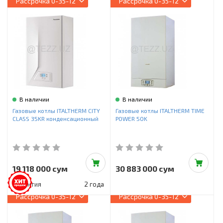
Рассрочка
0-35-12
Рассрочка
0-35-12
В наличии
В наличии
Газовые котлы ITALTHERM CITY
Газовые котлы ITALTHERM TIME
CLASS 35KR конденсационный
POWER 50K
19 118 000 сум
30 883 000 сум
Гарантия
2 года
Рассрочка
0-35-12
Рассрочка
0-35-12