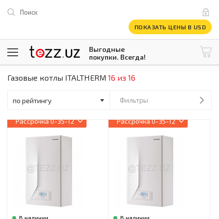
Поиск
ПОКАЗАТЬ ЦЕНЫ В USD
Выгодные
покупки. Всегда!
Газовые котлы ITALTHERM
16 из 16
@tezzuz
1 USD = 12 296.16 сум
\
Все категории
Фильтры
Компьютеры и оргтехника
Рассрочка
0-35-12
Рассрочка
0-35-12
Телевизоры
Климатическая техника
Климатическая техника
Встраиваемая техника
Крупнобытовая техника
Крупнобытовая техника
Встраиваемая техника
Мелкая бытовая техника
Мелкая бытовая техника
В наличии
В наличии