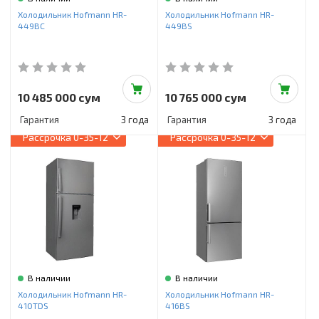
Инструменты и техника
Холодильник Hofmann HR-
Холодильник Hofmann HR-
449BC
449BS
Товары для дома
Красота и здоровье
Пылесосы
10 485 000 сум
10 765 000 сум
Гарантия
3 года
Гарантия
3 года
Фильтры для воды
Рассрочка
0-35-12
Рассрочка
0-35-12
Сантехника
В наличии
В наличии
Холодильник Hofmann HR-
Холодильник Hofmann HR-
410TDS
416BS