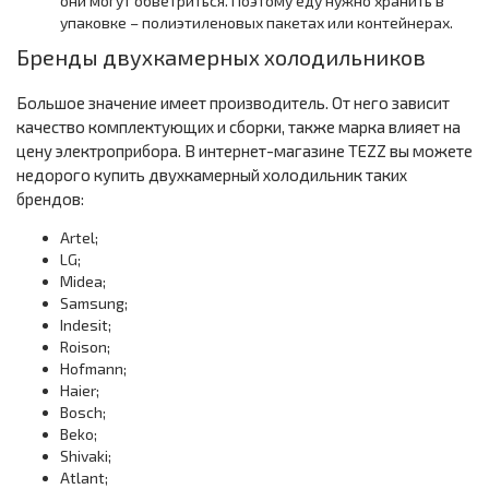
они могут обветриться. Поэтому еду нужно хранить в
упаковке – полиэтиленовых пакетах или контейнерах.
Бренды двухкамерных холодильников
Большое значение имеет производитель. От него зависит
качество комплектующих и сборки, также марка влияет на
цену электроприбора. В интернет-магазине TEZZ вы можете
недорого купить двухкамерный холодильник таких
брендов:
Artel;
LG;
Midea;
Samsung;
Indesit;
Roison;
Hofmann;
Haier;
Bosch;
Beko;
Shivaki;
Atlant;