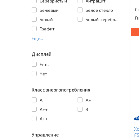
Cеребристый
Антрацит
С
Бежевый
Белое стекло
Г
Белый
Белый, серебристый
Графит
Еще...
Дисплей
Есть
Нет
Класс энергопотребления
A
A+
A++
B
А++
Х
Управление
FS