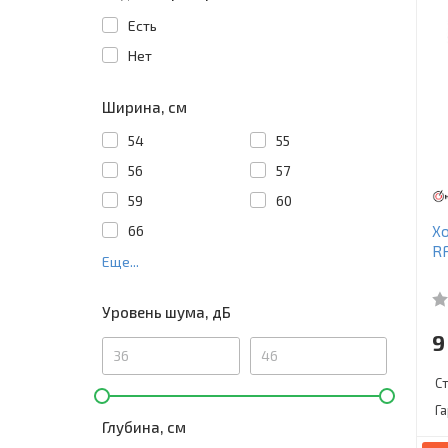
Есть
Нет
Ширина, см
54
55
56
57
59
60
66
Х
R
Еще...
Уровень шума, дБ
9
С
Г
Глубина, см