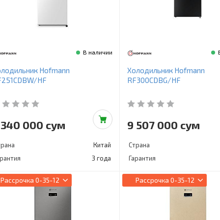
В наличии
олодильник Hofmann
Холодильник Hofmann
F251CDBW/HF
RF300CDBG/HF
 340 000 сум
9 507 000 сум
трана
Китай
Страна
арантия
3 года
Гарантия
Рассрочка
0-35-12
Рассрочка
0-35-12