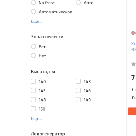
No frost
Авто
Автоматическое
Еще...
Зона свежести
Х
Есть
R
Нет
Высота, см
7
140
143
С
145
146
Г
148
149
150
Еще...
Ледогенератор