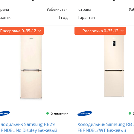
трана
Узбекистан
Страна
Уз
арантия
1 год
Гарантия
Рассрочка
0-35-12
Рассрочка
0-35-12
В наличии
олодильник Samsung RB29
Холодильник Samsung RB 
RNDEL No Displey Бежевый
FERNDEL/WT Бежевый