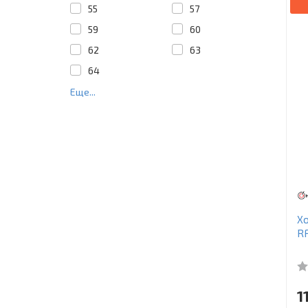
55
57
59
60
62
63
64
Еще...
Х
R
1