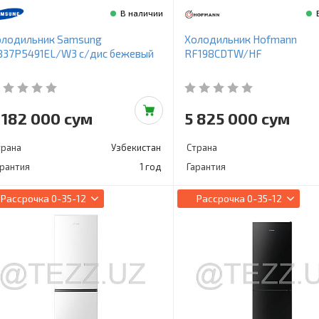
В наличии
олодильник Samsung
Холодильник Hofmann
B37P5491EL/W3 с/дис бежевый
RF198CDTW/HF
 182 000 сум
5 825 000 сум
трана
Узбекистан
Страна
арантия
1 год
Гарантия
Рассрочка
0-35-12
Рассрочка
0-35-12