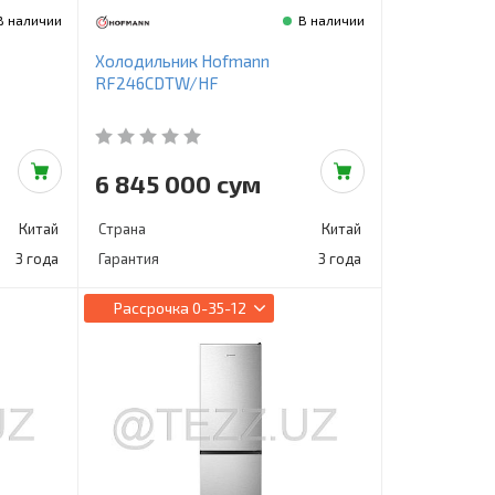
В наличии
В наличии
Холодильник Hofmann
RF246CDTW/HF
6 845 000 сум
Китай
Страна
Китай
3 года
Гарантия
3 года
Рассрочка
0-35-12