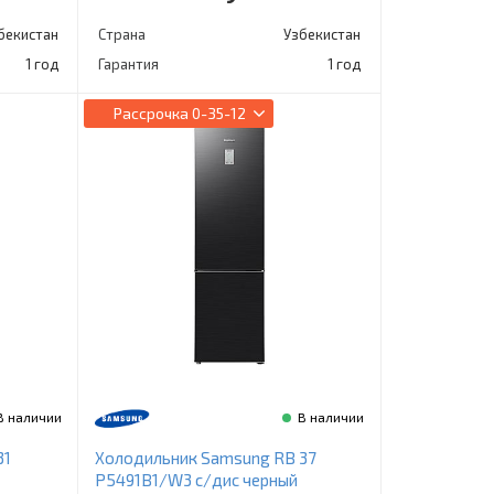
бекистан
Страна
Узбекистан
1 год
Гарантия
1 год
Рассрочка
0-35-12
В наличии
В наличии
31
Холодильник Samsung RB 37
P5491B1/W3 с/дис черный