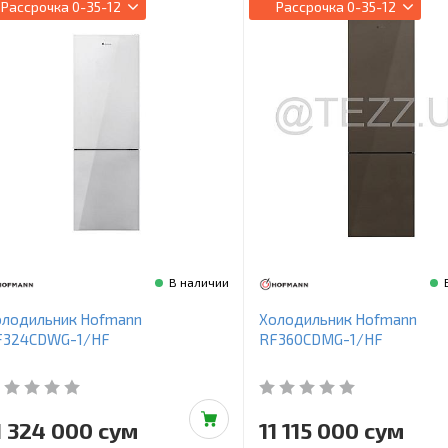
Рассрочка
0-35-12
Рассрочка
0-35-12
В наличии
олодильник Hofmann
Холодильник Hofmann
F324CDWG-1/HF
RF360CDMG-1/HF
1 324 000 сум
11 115 000 сум