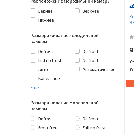
Расположение морозильной камеры
Вернее
Верхнее
Х
Нижнее
R
Размораживание холодильной
камеры
9
Defrost
De frost
Full no frost
No frost
С
Авто
Автоматическое
Г
Капельное
Еще...
Размораживание морозильной
камеры
Defrost
De frost
Frost free
Full no frost