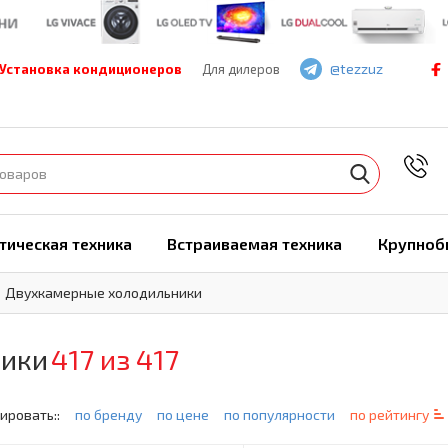
@tezzuz
Установка кондиционеров
Для дилеров
7
тическая техника
Встраиваемая техника
Крупноб
Двухкамерные холодильники
ники
417 из 417
ировать::
по бренду
по цене
по популярности
по рейтингу