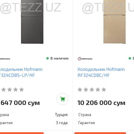
В наличии
олодильник Hofmann
Холодильник Hofmann
F324CDBS-LP/HF
RF324CDBC/HF
 647 000 сум
10 206 000 сум
трана
Турция
Страна
арантия
3 года
Гарантия