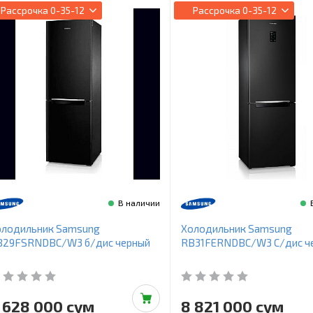
Рассрочка
0-35-12
Рассрочка
0-35-12
В наличии
олодильник Samsung
Холодильник Samsung
B29FSRNDBC/W3 б/дис черный
RB31FERNDBC/W3 С/дис ч
 628 000 сум
8 821 000 сум