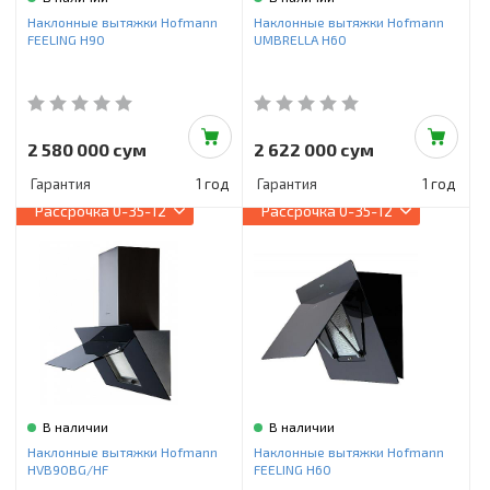
Инструменты и техника
Наклонные вытяжки Hofmann
Наклонные вытяжки Hofmann
FEELING H90
UMBRELLA H60
Товары для дома
Красота и здоровье
Пылесосы
2 580 000 сум
2 622 000 сум
Гарантия
1 год
Гарантия
1 год
Фильтры для воды
Рассрочка
0-35-12
Рассрочка
0-35-12
Сантехника
В наличии
В наличии
Наклонные вытяжки Hofmann
Наклонные вытяжки Hofmann
HVB90BG/HF
FEELING H60