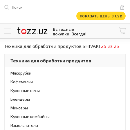
Поиск
ПОКАЗАТЬ ЦЕНЫ В USD
Выгодные
покупки. Всегда!
Техника для обработки продуктов SHIVAKI
25 из 25
@tezzuz
1 USD = 12 296.16 сум
\
Все категории
Техника для обработки продуктов
Компьютеры и оргтехника
Телевизоры
Мясорубки
Климатическая техника
Кофемолки
Климатическая техника
Встраиваемая техника
Кухонные весы
Крупнобытовая техника
Блендеры
Крупнобытовая техника
Миксеры
Встраиваемая техника
Мелкая бытовая техника
Кухонные комбайны
Мелкая бытовая техника
Измельчители