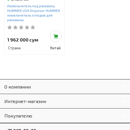
Инструменты и техника
Измельчитель под раковину
HUMMER USA Disposer HUMMER
Товары для дома
измельчитель отходов для
раковины
Красота и здоровье
Пылесосы
1 962 000 сум
Страна
Китай
Фильтры для воды
Сантехника
О компании
Интернет-магазин
Покупателю