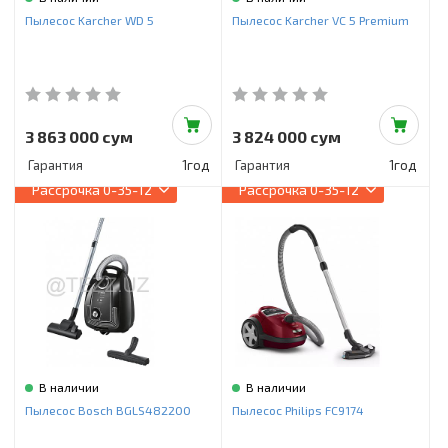
Инструменты и техника
Пылесос Karcher WD 5
Пылесос Karcher VC 5 Premium
Товары для дома
Красота и здоровье
Пылесосы
3 863 000 сум
3 824 000 сум
Гарантия
1год
Гарантия
1год
Фильтры для воды
Рассрочка
0-35-12
Рассрочка
0-35-12
Сантехника
В наличии
В наличии
Пылесос Bosch BGLS482200
Пылесос Philips FC9174