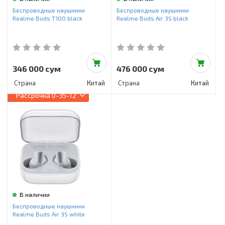
Инструменты и техника
Беспроводные наушники
Беспроводные наушники
Realme Buds T100 black
Realme Buds Air 3S black
Товары для дома
Красота и здоровье
Пылесосы
346 000 сум
476 000 сум
Страна
Китай
Страна
Китай
Фильтры для воды
Рассрочка
0-35-12
Сантехника
В наличии
Беспроводные наушники
Realme Buds Air 3S white