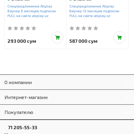
Инструменты и техника
Спецпредложение Allplay
Спецпредложение Allplay
Ваучер 6 месяцев подписки
Ваучер 12 месяцев подписки
Товары для дома
FULL на сайте allplay.uz
FULL на сайте allplay.uz
Красота и здоровье
Пылесосы
293 000 сум
587 000 сум
Фильтры для воды
Сантехника
О компании
Интернет-магазин
Покупателю
71 205-55-33