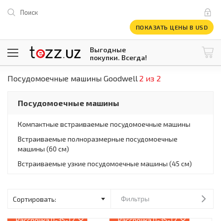
Поиск
ПОКАЗАТЬ ЦЕНЫ В USD
Выгодные
покупки. Всегда!
Посудомоечные машины Goodwell
2 из 2
@tezzuz
1 USD = 12 296.16 сум
\
Все категории
Посудомоечные машины
Компьютеры и оргтехника
Телевизоры
Компактные встраиваемые посудомоечные машины
Климатическая техника
Встраиваемые полноразмерные посудомоечные
Климатическая техника
машины (60 см)
Встраиваемая техника
Крупнобытовая техника
Встраиваемые узкие посудомоечные машины (45 см)
Крупнобытовая техника
Встраиваемая техника
Мелкая бытовая техника
Фильтры
Мелкая бытовая техника
Рассрочка
0-35-12
Рассрочка
0-35-12