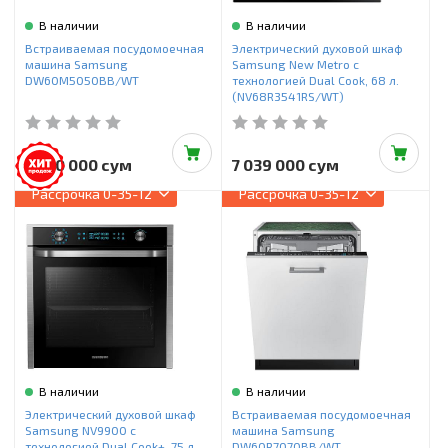
В наличии
В наличии
Встраиваемая посудомоечная
Электрический духовой шкаф
машина Samsung
Samsung New Metro c
DW60M5050BB/WT
технологией Dual Cook, 68 л.
(NV68R3541RS/WT)
6 910 000 сум
7 039 000 сум
Рассрочка
0-35-12
Рассрочка
0-35-12
В наличии
В наличии
Электрический духовой шкаф
Встраиваемая посудомоечная
Samsung NV9900 с
машина Samsung
технологией Dual Cook+, 75 л.
DW60R7070BB/WT