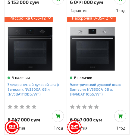
5 153 000 сум
6 044 000 сум
Гарантия
1 год
Рассрочка
0-35-12
Рассрочка
0-35-12
В наличии
В наличии
Электрический духовой шкаф
Электрический духовой шкаф
Samsung NV3300A, 68 л.
Samsung NV3300A, 68 л.
(NV68A1110BB/WT)
(NV68A1110BS/WT)
6 047 000 сум
6 047 000 сум
Гарантия
1 год
Гарантия
1 год