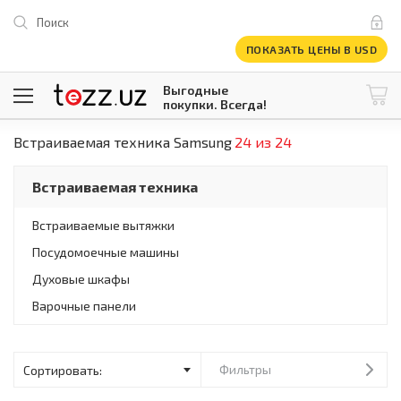
Поиск
ПОКАЗАТЬ ЦЕНЫ В USD
Выгодные
покупки. Всегда!
Встраиваемая техника Samsung
24 из 24
@tezzuz
1 USD = 12 296.16 сум
\
Все категории
Встраиваемая техника
Компьютеры и оргтехника
Телевизоры
Встраиваемые вытяжки
Климатическая техника
Посудомоечные машины
Климатическая техника
Встраиваемая техника
Духовые шкафы
Крупнобытовая техника
Варочные панели
Крупнобытовая техника
Встраиваемая техника
Мелкая бытовая техника
Фильтры
Мелкая бытовая техника