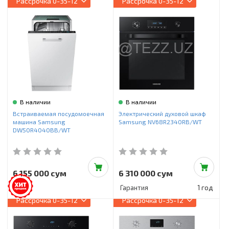
Рассрочка
0-35-12
Рассрочка
0-35-12
В наличии
В наличии
Встраиваемая посудомоечная
Электрический духовой шкаф
машина Samsung
Samsung NV68R2340RB/WT
DW50R4040BB/WT
6 155 000 сум
6 310 000 сум
Гарантия
1 год
Рассрочка
0-35-12
Рассрочка
0-35-12