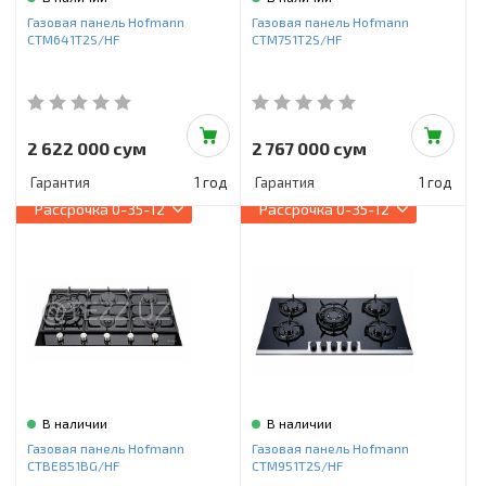
Инструменты и техника
Газовая панель Hofmann
Газовая панель Hofmann
CTM641T2S/HF
CTM751T2S/HF
Товары для дома
Красота и здоровье
Пылесосы
2 622 000 сум
2 767 000 сум
Гарантия
1 год
Гарантия
1 год
Фильтры для воды
Рассрочка
0-35-12
Рассрочка
0-35-12
Сантехника
В наличии
В наличии
Газовая панель Hofmann
Газовая панель Hofmann
CTBE851BG/HF
CTM951T2S/HF