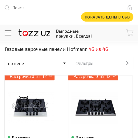
Поиск
ПОКАЗАТЬ ЦЕНЫ В USD
Выгодные
покупки. Всегда!
Газовые варочные панели Hofmann
46 из 46
@tezzuz
1 USD = 12 296.16 сум
\
Все категории
Фильтры
Компьютеры и оргтехника
Рассрочка
0-35-12
Рассрочка
0-35-12
Телевизоры
Климатическая техника
Климатическая техника
Встраиваемая техника
Крупнобытовая техника
Крупнобытовая техника
Встраиваемая техника
Мелкая бытовая техника
Мелкая бытовая техника
В наличии
В наличии