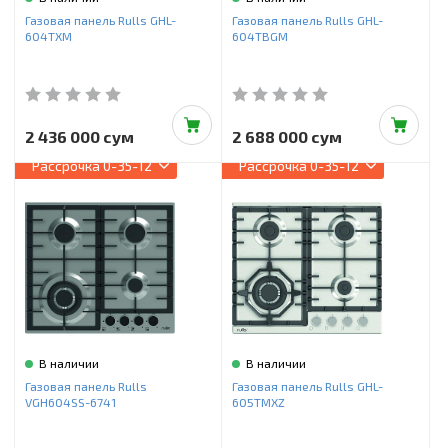
Инструменты и техника
Газовая панель Rulls GHL-
Газовая панель Rulls GHL-
604TXM
604TBGM
Товары для дома
Красота и здоровье
Пылесосы
2 436 000 сум
2 688 000 сум
Рассрочка
0-35-12
Рассрочка
0-35-12
Фильтры для воды
Сантехника
В наличии
В наличии
Газовая панель Rulls
Газовая панель Rulls GHL-
VGH604SS-6741
605TMXZ