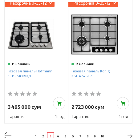
Рассрочка
0-35-12
Рассрочка
0-35-12
В наличии
В наличии
Газовая панель Hofmann
Газовая панель Konig
CTBS641BIX/HF
KGH424SFP
3 495 000 сум
2 723 000 сум
Гарантия
1 год
Гарантия
1 год
1
2
3
4
5
6
7
8
9
10