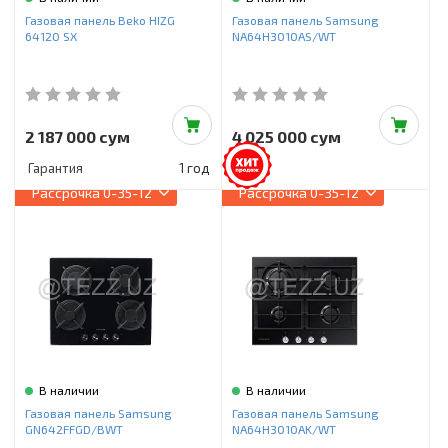
Инструменты и техника
Газовая панель Beko HIZG
Газовая панель Samsung
64120 SX
NA64H3010AS/WT
Товары для дома
Красота и здоровье
Пылесосы
2 187 000 сум
4 025 000 сум
Гарантия
1 год
Фильтры для воды
Рассрочка
0-35-12
Рассрочка
0-35-12
Сантехника
В наличии
В наличии
Газовая панель Samsung
Газовая панель Samsung
GN642FFGD/BWT
NA64H3010AK/WT