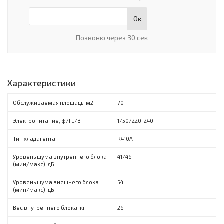
Ок
Позвоню через 30 сек
Характеристики
Обслуживаемая площадь, м2
70
Электропитание, ф/Гц/В
1/50/220-240
Тип хладагента
R410A
Уровень шума внутреннего блока
41/46
(мин/макс), дБ
Уровень шума внешнего блока
54
(мин/макс), дБ
Вес внутреннего блока, кг
26