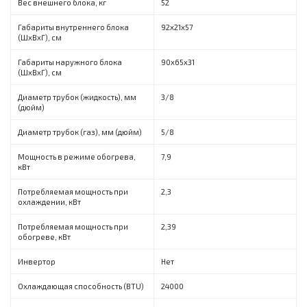
Вес внешнего блока, кг
52
Габариты внутреннего блока
92x21x57
(ШxВxГ), см
Габариты наружного блока
90х65х31
(ШxВxГ), см
Диаметр трубок (жидкость), мм
3/8
(дюйм)
Диаметр трубок (газ), мм (дюйм)
5/8
Мощность в режиме обогрева,
7,9
кВт
Потребляемая мощность при
2,3
охлаждении, кВт
Потребляемая мощность при
2,39
обогреве, кВт
Инвертор
Нет
Охлаждающая способность (BTU)
24000