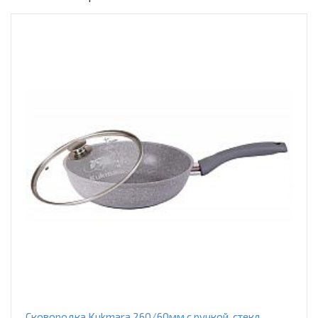
Сковородка Kukmara 260/60мм с ручкой, стекл.