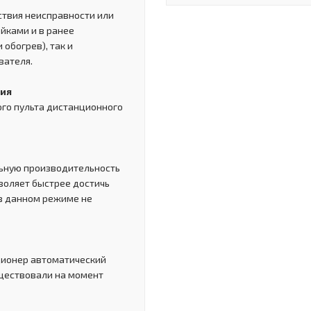
ствия неисправности или
ойками и в ранее
обогрев), так и
вателя.
ния
го пульта дистанционного
ьную производительность
воляет быстрее достичь
в данном режиме не
ционер автоматический
уществовали на момент