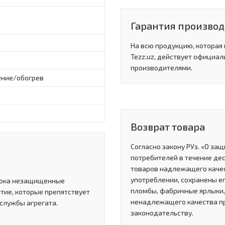
Гарантия производи
На всю продукцию, которая
Tezz.uz, действует официал
производителями.
ние/обогрев
Возврат товара
Согласно закону РУз. «О за
потребителей в течение де
товаров надлежащего качес
употреблении, сохранены ег
лока незащищенные
пломбы, фабричные ярлыки, 
тие, которые препятствует
ненадлежащего качества п
службы агрегата.
законодательству.