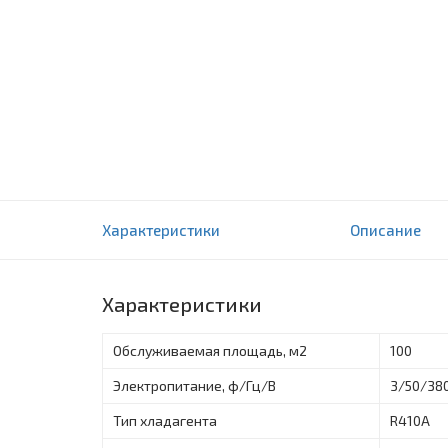
Канальный кондиционер TCL 36
Характеристики
Описание
0 отзыва(ов)
Характеристики
Обслуживаемая площадь, м2
100
Электропитание, ф/Гц/В
3/50/38
Тип хладагента
R410A