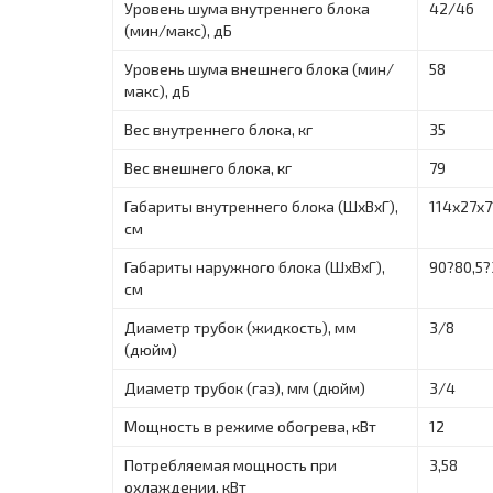
Уровень шума внутреннего блока
42/46
(мин/макс), дБ
Уровень шума внешнего блока (мин/
58
макс), дБ
Вес внутреннего блока, кг
35
Вес внешнего блока, кг
79
Габариты внутреннего блока (ШxВxГ),
114x27x7
см
Габариты наружного блока (ШxВxГ),
90?80,5?
см
Диаметр трубок (жидкость), мм
3/8
(дюйм)
Диаметр трубок (газ), мм (дюйм)
3/4
Мощность в режиме обогрева, кВт
12
Потребляемая мощность при
3,58
охлаждении, кВт