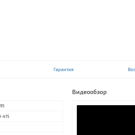
Гарантия
Во
Видеообзор
х95
0-415