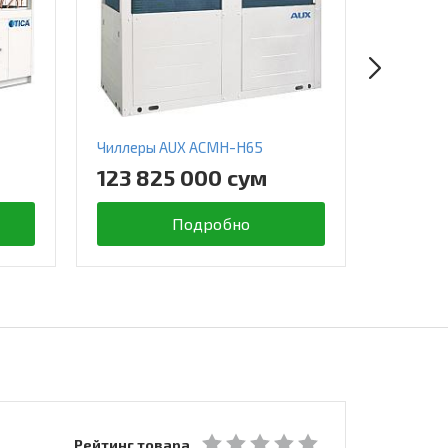
Чиллеры AUX ACMH-H65
Чиллеры
123 825 000 сум
254 0
Подробно
Рейтинг товара