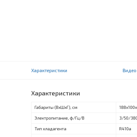
Чиллеры AUX ACMH-H30
Характеристики
Видео
0 отзыва(ов)
Характеристики
Габариты (ВxШxГ), см
188х100
Электропитание, ф/Гц/В
3/50/38
Тип хладагента
R410a