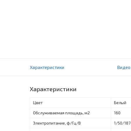
Колонный кондиционер Artel ART-60 FS
Характеристики
Видео
0 отзыва(ов)
Характеристики
Цвет
Белый
Обслуживаемая площадь, м2
160
Электропитание, ф/Гц/В
1/50/187