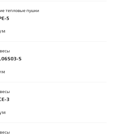
ие тепловые пушки
PE-5
сум
авесы
-L06S03-S
сум
авесы
CE-3
сум
авесы