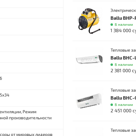
Электрическ
Ballu BHP-
В наличии
1 384 000 
Тепловые з
Ballu BHC
В наличии
2 381 000 
6
Тепловые з
,5х34
Ballu BHC-
В наличии
2 451 000 
ентиляции, Режим
ной производительности
Тепловые з
соры от мировых лидеров