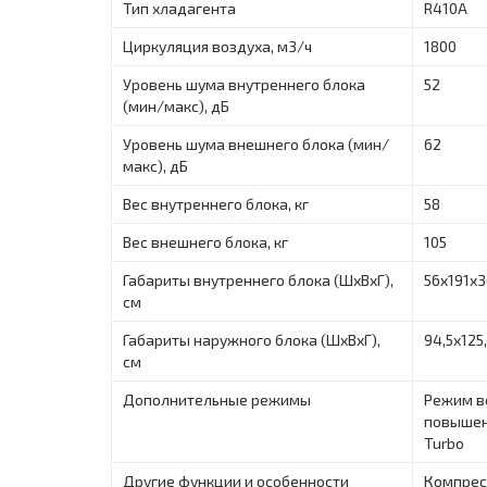
Тип хладагента
R410A
Циркуляция воздуха, м3/ч
1800
Уровень шума внутреннего блока
52
(мин/макс), дБ
Уровень шума внешнего блока (мин/
62
макс), дБ
Вес внутреннего блока, кг
58
Вес внешнего блока, кг
105
Габариты внутреннего блока (ШxВxГ),
56х191х3
см
Габариты наружного блока (ШxВxГ),
94,5х125
см
Дополнительные режимы
Режим в
повышен
Turbo
Другие функции и особенности
Компрес