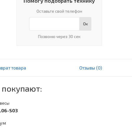
Помогу подобрать технику
Оставьте свой телефон
Ок
Позвоню через 30 сек
зврат товара
Отзывы (0)
24 805 000 сум
В корзину
 покупают:
авесы
-L06-S03
сум