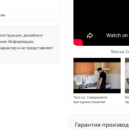
тан
онструкции, дизайна и
ния. Информация,
характер и не представляет
Tezz.uz.
Tezz.uz. Совершайте
Ин
выгодные покупки!
Уд
Гарантия производи