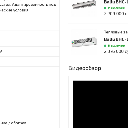
Ballu BHC
дства, Адаптированность под
В наличии
ческие условия
2 709 000 
Тепловые з
Ballu BHC
В наличии
2 376 000 
ый
Видеообзор
ние / обогрев