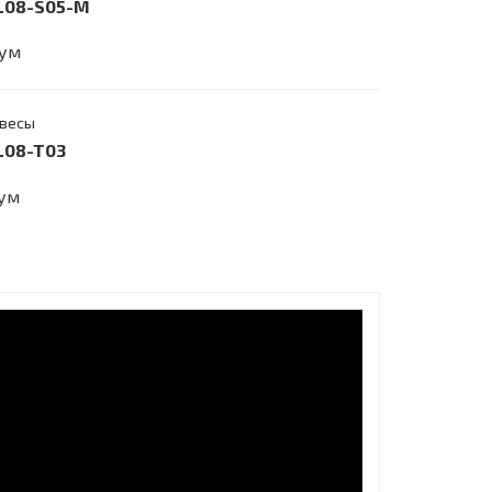
-L08-S05-M
сум
авесы
-L08-T03
сум