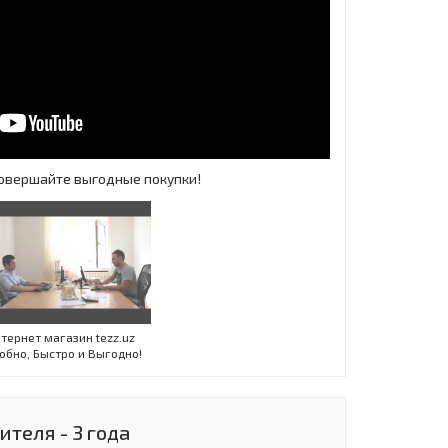
 Совершайте выгодные покупки!
Инт
тернет магазин tezz.uz
обно, Быстро и Выгодно!
теля - 3 года