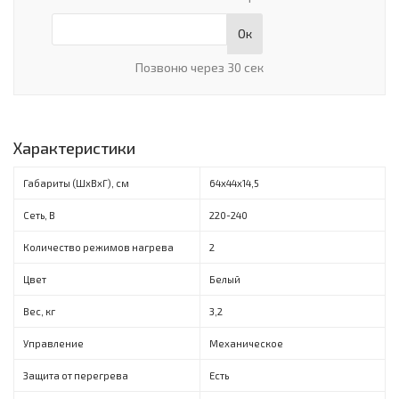
Ок
Позвоню через 30 сек
Характеристики
Габариты (ШxВxГ), см
64х44х14,5
Сеть, В
220-240
Количество режимов нагрева
2
Цвет
Белый
Вес, кг
3,2
Управление
Механическое
Защита от перегрева
Есть