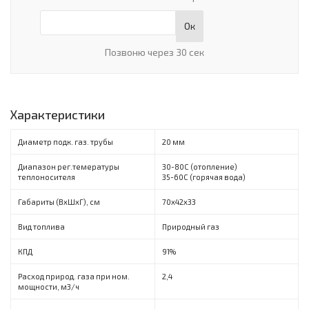
Ок
Позвоню через 30 сек
Характеристики
Диаметр подк. газ. трубы
20 мм
Диапазон рег.темературы
30-80С (отопление)
теплоносителя
35-60С (горячая вода)
Габариты (ВхШхГ), см
70х42х33
Вид топлива
Природный газ
КПД
91%
Расход природ. газа при ном.
2,4
мощности, м3/ч