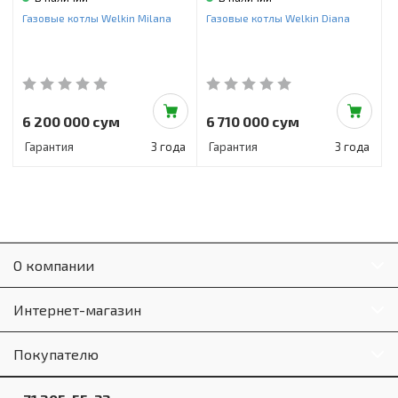
Инструменты и техника
Газовые котлы Welkin Milana
Газовые котлы Welkin Diana
Товары для дома
Красота и здоровье
Пылесосы
6 200 000 сум
6 710 000 сум
Гарантия
3 года
Гарантия
3 года
Фильтры для воды
Сантехника
О компании
Интернет-магазин
Покупателю