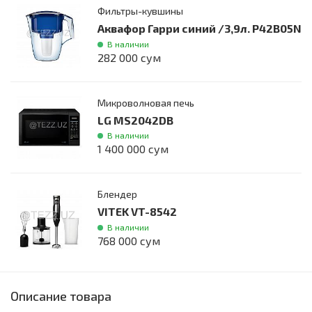
Фильтры-кувшины
Аквафор Гарри синий /3,9л. P42B05N
В наличии
282 000 сум
Микроволновая печь
LG MS2042DB
В наличии
1 400 000 сум
Блендер
VITEK VT-8542
В наличии
768 000 сум
Описание товара