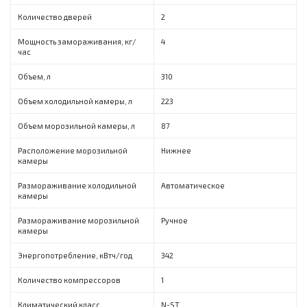
Количество дверей
2
Мощность замораживания, кг/
4
час
Объем, л
310
Объем холодильной камеры, л
223
Объем морозильной камеры, л
87
Расположение морозильной
Нижнее
камеры
Размораживание холодильной
Автоматическое
камеры
Размораживание морозильной
Ручное
камеры
Энергопотребление, кВтч/год
342
Количество компрессоров
1
Климатический класс
N-ST