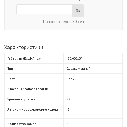
Ок
Позвоню через 30 сек
Характеристики
Габариты (ВxШxГ), см
185х60х64
Тип
Двухкамерный
Цвет
Белый
Класс энергопотребления
A
Уровень шума, дБ
39
Автономное сохранение холода,
18
ч
Количество камер
2