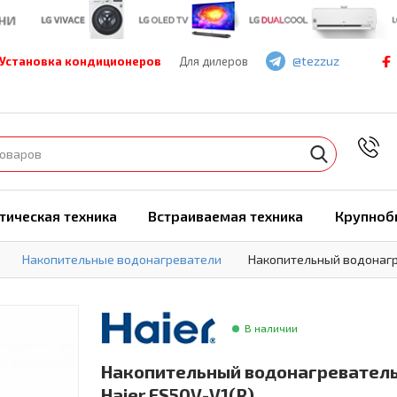
@tezzuz
Установка кондиционеров
Для дилеров
7
тическая техника
Встраиваемая техника
Крупноб
Накопительные водонагреватели
Накопительный водонагре
В наличии
Накопительный водонагревател
Haier ES50V-V1(R)