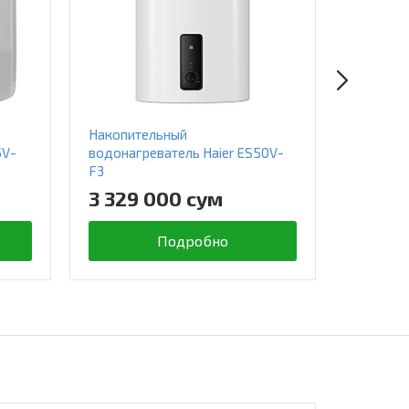
Накопительный
Накопит
5V-
водонагреватель Haier ES50V-
водонагр
F3
Q1(R)
3 329 000 сум
1 258
Подробно