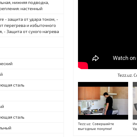
льная, нижняя подводка,
крепления: настенный
are - защита от удара током, -
от перегрева и избыточного
, - Защита от сухого нагрева
ческий
ый
Tezz.uz.
ющая сталь
ый
ющая сталь
Tezz.uz. Совершайте
Ин
льный
выгодные покупки!
Уд