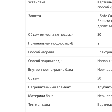
Установка
вертика
способ 
Защита
- Safe C
Защита 
давления
Объем емкости для воды, л
50
Номинальная мощность, кВт
2
Способ нагрева
Электри
Способ подачи воды
Напорн
Внутреннее покрытие бака
Нержаве
Объем
50
Нагревательный элемент
Трубчат
Материал бакa
Нержаве
Тип монтажа
Вертика