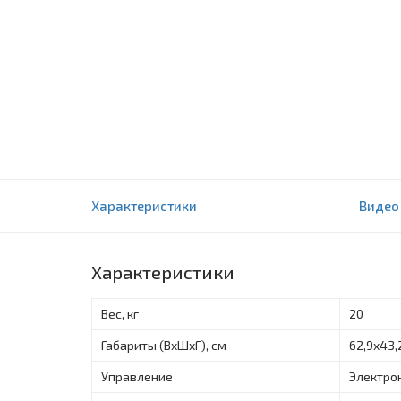
Накопительный водонагреватель Haier ES5
Характеристики
Видео
0 отзыва(ов)
Характеристики
Вес, кг
20
Габариты (ВxШxГ), см
62,9x43,
Управление
Электро