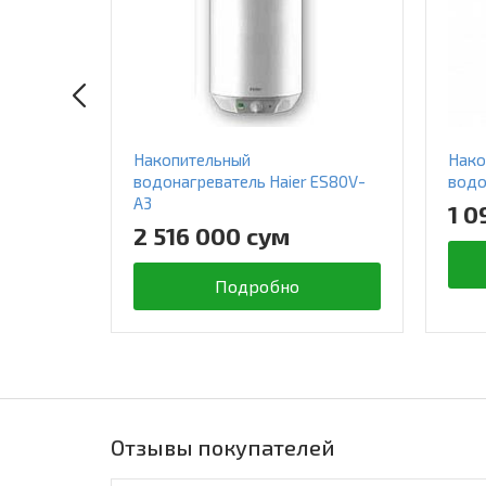
Накопительный
Нако
 ES50V-
водонагреватель Haier ES80V-
водо
A3
1 0
2 516 000 сум
Подробно
Отзывы покупателей