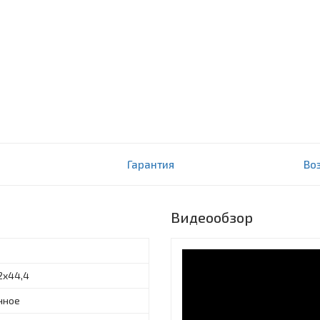
0V-V1(R)
Гарантия
Во
Видеообзор
2x44,4
нное