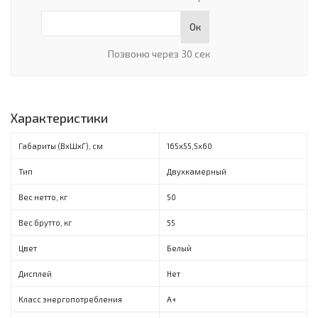
Ок
Позвоню через 30 сек
Характеристики
Габариты (ВxШxГ), см
165х55,5х60
Тип
Двухкамерный
Вес нетто, кг
50
Вес брутто, кг
55
Цвет
Белый
Дисплей
Нет
Класс энергопотребления
A+