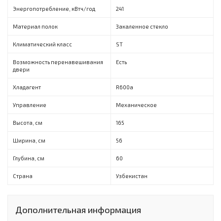
Энергопотребление, кВтч/год
241
Материал полок
Закаленное стекло
Климатический класс
ST
Возможность перенавешивания
Есть
двери
Хладагент
R600a
Управление
Механическое
Высота, см
165
Ширина, см
56
Глубина, см
60
Страна
Узбекистан
Дополнительная информация