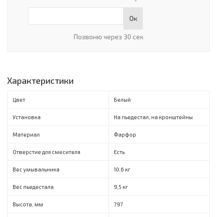
Ок
Позвоню через 30 сек
Характеристики
Цвет
Белый
Установка
На пьедестал, на кронштейны
Материал
Фарфор
Отверстие для смесителя
Есть
Вес умывальника
10,6 кг
Вес пьедестала
9,5 кг
Высота, мм
797