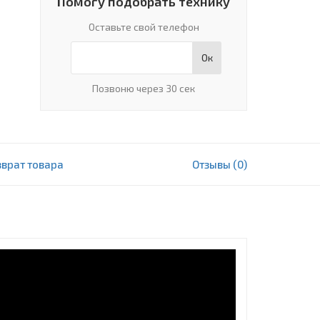
Помогу подобрать технику
Оставьте свой телефон
Ок
Позвоню через 30 сек
зврат товара
Отзывы (0)
989 000 сум
В корзину