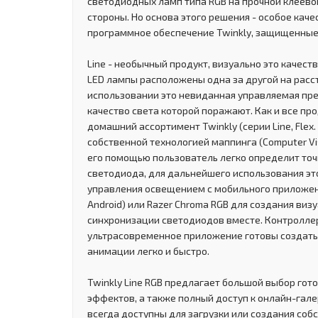
светодиодных ламп типа RGB на прочной клеево
стороны. Но основа этого решения - особое кач
программное обеспечение Twinkly, защищенные
Line - необычный продукт, визуально это качеств
LED лампы расположены одна за другой на рассто
использовании это невиданная управляемая пр
качество света которой поражают. Как и все про
домашний ассортимент Twinkly (серии Line, Flex.
собственной технологией маппинга (Computer Vis
его помощью пользователь легко определит то
светодиода, для дальнейшего использования э
управления освещением с мобильного приложения
Android) или Razer Chroma RGB для создания ви
синхронизации светодиодов вместе. Контроллер 
ультрасовременное приложение готовы создать
анимации легко и быстро.
Twinkly Line RGB предлагает большой выбор го
эффектов, а также полный доступ к онлайн-гале
всегда доступны для загрузки или создания соб