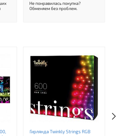
ших
Не понравилась покупка?
и
Обменяем без проблем.
00,
Гирлянда Twinkly Strings RGB
Гирлянда