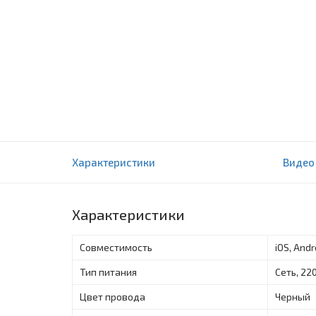
Гирлянда Twinkly Line Smart LED подсветка 
Характеристики
Видео
Gen II, 1,5 метра (TWL100STW-BEU)
0 отзыва(ов)
Характеристики
Совместимость
iOS, And
Тип питания
Сеть, 22
Цвет провода
Черный