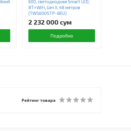
ибкий
600, светодиодная Smart LED,
удлинит
BT+WiFi, Gen II, 48 метров
подсветк
(TWS600STP-BEU)
II, 1,5 
2 232 000 сум
534 0
Подробно
Рейтинг товара