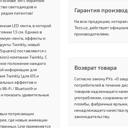
й основе 3M с обратной
ество светодиодов и
Гарантия производи
 рядом патентов!
На всю продукцию, которая
енная LED лента, в которой
Tezz.uz, действует официал
янии 1,5 см. Однако в
производителями.
емиум-лента, эффекты и
дукты Twinkly, новый
 Squares) поставляются с
ion) компании Twinkly. С
чное положение каждого
Возврат товара
той информации для
 Twinkly (для iOS и
Согласно закону РУз. «О за
зуальных эффектов и
потребителей в течение де
Wi-Fi / Bluetooth и
товаров надлежащего качес
 и показать удивительные
употреблении, сохранены ег
пломбы, фабричные ярлыки, 
ненадлежащего качества п
товых потрясающих
законодательству.
рее, где новые анимации
ственных. Line применяется