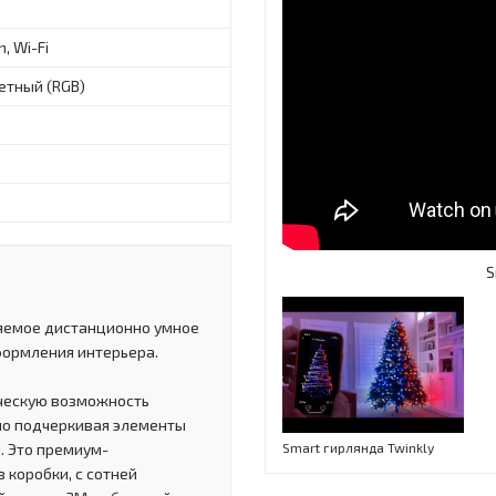
, Wi-Fi
етный (RGB)
S
ляемое дистанционно умное
формления интерьера.
рческую возможность
но подчеркивая элементы
. Это премиум-
Smart гирлянда Twinkly
 коробки, с сотней