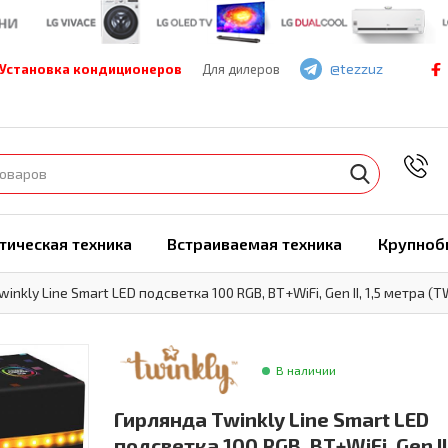
@tezzuz
Установка кондиционеров
Для дилеров
7
тическая техника
Встраиваемая техника
Крупноб
inkly Line Smart LED подсветка 100 RGB, BT+WiFi, Gen II, 1,5 метра
В наличии
Гирлянда Twinkly Line Smart LED
подсветка 100 RGB, BT+WiFi, Gen II,