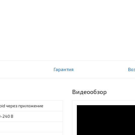
100 RGB, BT+WiFi,
Гарантия
Во
Видеообзор
roid через приложение
0-240 В